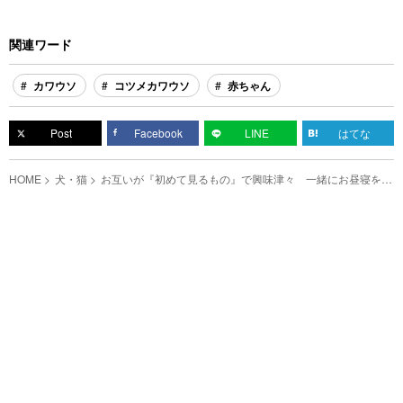
関連ワード
カワウソ
コツメカワウソ
赤ちゃん
Post
Facebook
LINE
はてな
HOME
犬・猫
お互いが『初めて見るもの』で興味津々 一緒にお昼寝をす
る姿が可愛い！