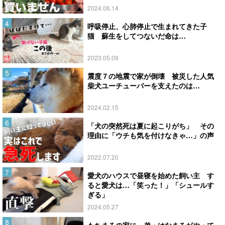
2024.06.14
呼吸停止、心肺停止で生まれてきた子
猫 蘇生をしてつないだ命は…
2023.05.09
震度７の地震で家が倒壊 被災した人気
柴犬ユーチューバーを支えたのは…
2024.02.15
「犬の突然死は夏に起こりがち」 その
理由に「ウチも気を付けなきゃ…」の声
2022.07.20
愛犬のハウスで昼寝を始めた飼い主 す
ると愛犬は…「笑った！」「シュールす
ぎる」
2024.05.27