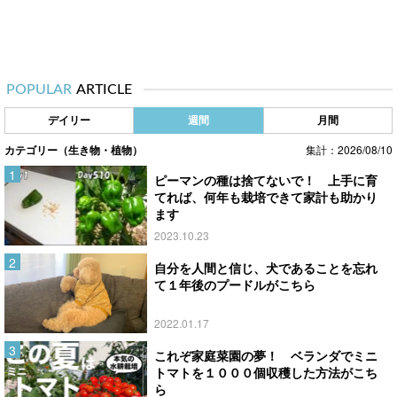
POPULAR
ARTICLE
デイリー
週間
月間
カテゴリー（生き物・植物）
集計：2026/08/10
ピーマンの種は捨てないで！ 上手に育
てれば、何年も栽培できて家計も助かり
ます
2023.10.23
自分を人間と信じ、犬であることを忘れ
て１年後のプードルがこちら
2022.01.17
これぞ家庭菜園の夢！ ベランダでミニ
トマトを１０００個収穫した方法がこち
ら