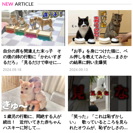
NEW
ARTICLE
自分の席を間違えた末っ子 そ
『お手』を身につけた猫に、ベ
の後の姉の行動に「かわいすぎ
ル押しを教えてみたら…まさか
るだろ」「見るだけで幸せにな
の結果に飼い主爆笑
る」
2024.09.18
2024.09.13
１歳児の行動に、悶絶する人が
「笑った」「これは恥ずかし
続出！ 近付いてきた赤ちゃん
い」 歌っているところを見ら
ハスキーに対して…
れたオウムが、恥ずかしさのあ
まり…