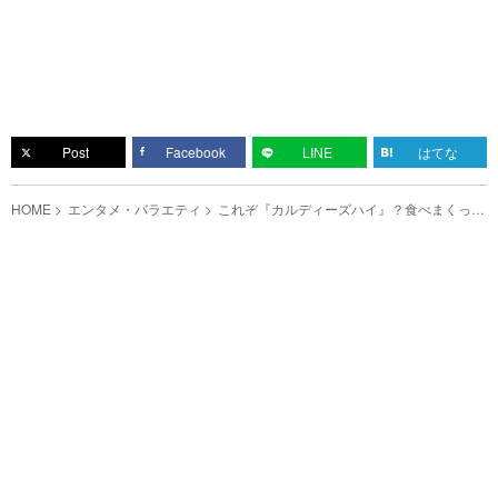
Post
Facebook
LINE
はてな
HOME
エンタメ・バラエティ
これぞ『カルディーズハイ』？食べまくった
江頭2:50が決めた『No.１』商品は…