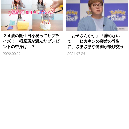
２４歳の誕生日を祝ってサプラ
「お子さんかな」「辞めない
イズ！ 福原遥が選んだプレゼ
で」 ヒカキンの突然の報告
ントの中身は…？
に、さまざまな憶測が飛び交う
2022.09.20
2024.07.26