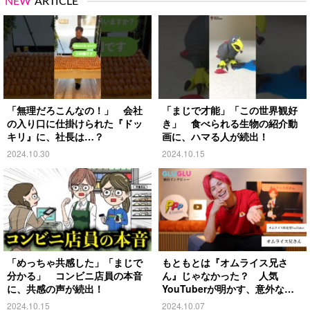
NEW
ARTICLE
「無理だろこんなの！」 会社
「まじで才能」「この世界観好
の入り口に仕掛けられた『ドッ
き」 食べられる生物の紹介動
キリ』に、社長は…？
画に、ハマる人が続出！
2024.10.30
2024.10.15
「めっちゃ共感した」「まじで
もともとは『オムライス兄さ
分かる」 コンビニ店員の本音
ん』じゃなかった？ 人気
に、共感の声が続出！
YouTuberが明かす、意外な過
去とは
2024.10.15
2024.10.07