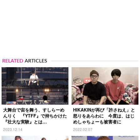
RELATED
ARTICLES
大舞台で宙を舞う、すしらーめ
HIKAKINが再び「許さねえ」と
んりく 『YTFF』で持ちかけた
怒りをあらわに 今度は、はじ
『壮大な実験』とは…
めしゃちょーも被害者に
2023.12.14
2022.02.07