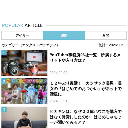
POPULAR
ARTICLE
デイリー
週間
月間
カテゴリー（エンタメ・バラエティ）
集計：2026/08/08
YouTuber事務所26社一覧 所属するメ
リットや入り方は？
2024.09.02
１２年ぶり復活！ カジサック長男・長
女の『はじめてのおつかい』がネットで
話題に
2024.08.21
ヒカキンは、なぜ２０億ハウスを購入で
はなく賃貸にしたのか はじめしゃちょ
ーが聞いてみると？