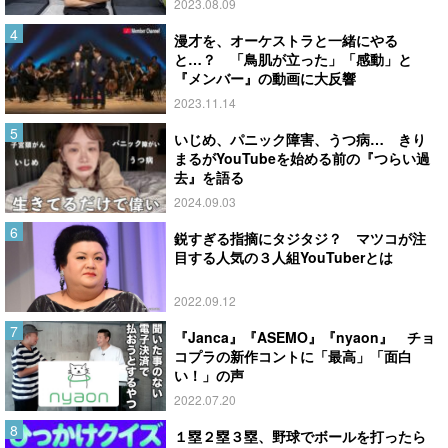
2023.08.09
漫才を、オーケストラと一緒にやる
と…？ 「鳥肌が立った」「感動」と
『メンバー』の動画に大反響
2023.11.14
いじめ、パニック障害、うつ病… きり
まるがYouTubeを始める前の『つらい過
去』を語る
2024.09.03
鋭すぎる指摘にタジタジ？ マツコが注
目する人気の３人組YouTuberとは
2022.09.12
『Janca』『ASEMO』『nyaon』 チョ
コプラの新作コントに「最高」「面白
い！」の声
2022.07.20
１塁２塁３塁、野球でボールを打ったら