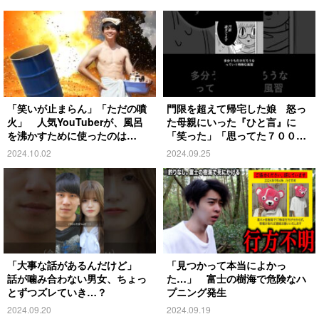
「笑いが止まらん」「ただの噴
門限を超えて帰宅した娘 怒っ
火」 人気YouTuberが、風呂
た母親にいった『ひと言』に
を沸かすために使ったのは…
「笑った」「思ってた７００倍
特殊」
2024.10.02
2024.09.25
「大事な話があるんだけど」
「見つかって本当によかっ
話が噛み合わない男女、ちょっ
た…」 富士の樹海で危険なハ
とずつズレていき…？
プニング発生
2024.09.20
2024.09.19