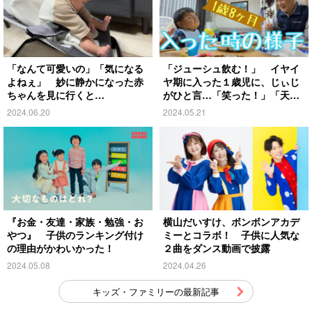
「なんて可愛いの」「気になる
「ジューシュ飲む！」 イヤイ
よねぇ」 妙に静かになった赤
ヤ期に入った１歳児に、じぃじ
ちゃんを見に行くと…
がひと言…「笑った！」「天
才」
2024.06.20
2024.05.21
『お金・友達・家族・勉強・お
横山だいすけ、ボンボンアカデ
やつ』 子供のランキング付け
ミーとコラボ！ 子供に人気な
の理由がかわいかった！
２曲をダンス動画で披露
2024.05.08
2024.04.26
キッズ・ファミリーの最新記事