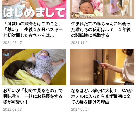
「可愛いの渋滞とはこのこと」
生まれたての赤ちゃんに出会っ
「尊い」 生後１か月ハスキー
た猫たちの反応は…？ １年後
と初対面した赤ちゃんは…
の関係性に感動する
2024.07.17
2021.11.21
お互いが『初めて見るもの』で
なるほど…確かに大切！ CAが
興味津々 一緒にお昼寝をする
ホテルに入ったらまず最初に全
姿が可愛い！
ての扉を開ける理由
2022.03.03
2024.05.24