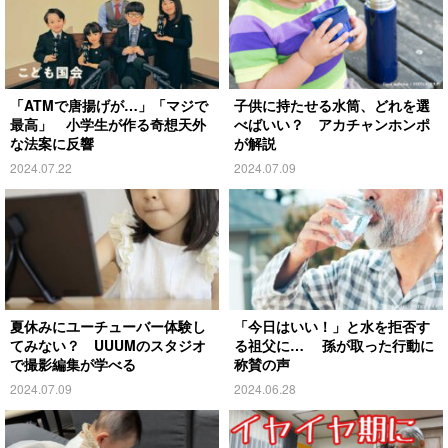
「ATMで唐揚げが…」「マジで
子供に持たせる水筒、どれを選
最高」 小学生が作る奇想天外
べばいい？ アカチャンホンポ
な法案に反響
が解説
2024.07.22
2024.07.09
夏休みにユーチューバー体験し
「今日はいい！」と水を拒否す
てみない？ UUUMのスタジオ
る祖父に… 孫が取った行動に
で撮影編集が学べる
称賛の声
2024.07.09
2024.06.28