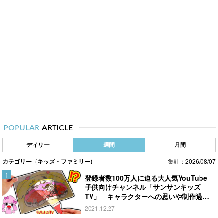
POPULAR
ARTICLE
デイリー
週間
月間
カテゴリー（キッズ・ファミリー）
集計：2026/08/07
登録者数100万人に迫る大人気YouTube
子供向けチャンネル「サンサンキッズ
TV」 キャラクターへの思いや制作過程
を聞いてみた！
2021.12.27