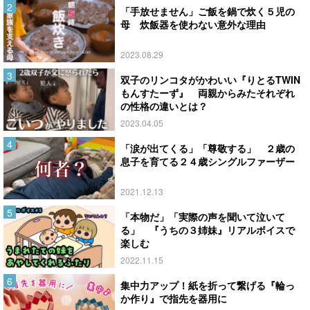
「手放せません」ご飯を鍋で炊く５児の
母 炊飯器を使わない意外な理由
2023.08.29
双子のリンコタがかわいい『りとるTWIN
もんすたーず』 両親からみたそれぞれ
の性格の違いとは？
2023.04.05
「涙が出てくる」「尊敬する」 ２歳の
息子を育てる２４歳シングルファーザー
2021.12.13
「本物だ」「実際の声を聞いて泣いて
る」 『うちの３姉妹』リアルボイスで
楽しむ
2022.11.15
集中力アップ！紙を折って繋げる『輪っ
か作り』で指先を器用に