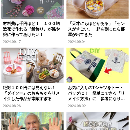
材料費は千円ほど！ １００均
「天才にもほどがある」「セン
造花で作れる『髪飾り』が孫や
スがすごい」 卵を割ったら部
娘に作ってあげたい！
屋が出てきた
2024.09.17
2024.09.04
絶対１００円には見えない！
お気に入りのTシャツをトート
『ダイソー』のおもちゃをリメ
バッグに！ 簡単にできる『リ
イクした作品が素敵すぎる
メイク方法』に「参考になりま
す」
2024.08.26
2024.08.02