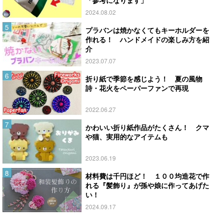
2024.08.02
プラバンは焼かなくてもキーホルダーを
作れる！ ハンドメイドの楽しみ方を紹
介
2023.07.07
折り紙で季節を感じよう！ 夏の風物
詩・花火をペーパーファンで再現
2022.06.27
かわいい折り紙作品がたくさん！ クマ
や猫、実用的なアイテムも
2023.06.19
材料費は千円ほど！ １００均造花で作
れる『髪飾り』が孫や娘に作ってあげた
い！
2024.09.17