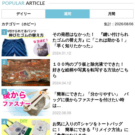
POPULAR
ARTICLE
デイリー
週間
月間
カテゴリー（ホビー）
集計：2026/08/06
その発想はなかった！ 『縫い付けられ
たゴムの替え方』に「これは助かる！」
「早く知りたかった」
2024.01.12
１００均のプラ板と除光液でできた！
好きな絵柄や写真を転写する方法がこち
ら
2024.04.12
「簡単にできた」「分かりやすい」 バ
ッグに後からファスナーを付けたい時
は…
2022.08.09
お気に入りのTシャツをトートバッグ
に！ 簡単にできる『リメイク方法』に
「参考になります」