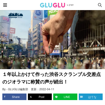
１年以上かけて作った渋谷スクランブル交差点
のジオラマに称賛の声が続出！
By - GLUGLU編集部
更新：
2022-04-11
Share
Post
LINE
はてな