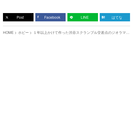
Post
Facebook
LINE
はてな
HOME
ホビー
１年以上かけて作った渋谷スクランブル交差点のジオラマに
称賛の声が続出！