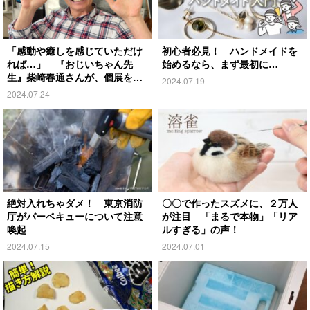
「感動や癒しを感じていただけ
初心者必見！ ハンドメイドを
れば…」 『おじいちゃん先
始めるなら、まず最初に…
生』柴崎春通さんが、個展を開
2024.07.19
催！
2024.07.24
絶対入れちゃダメ！ 東京消防
〇〇で作ったスズメに、２万人
庁がバーベキューについて注意
が注目 「まるで本物」「リア
喚起
ルすぎる」の声！
2024.07.15
2024.07.01