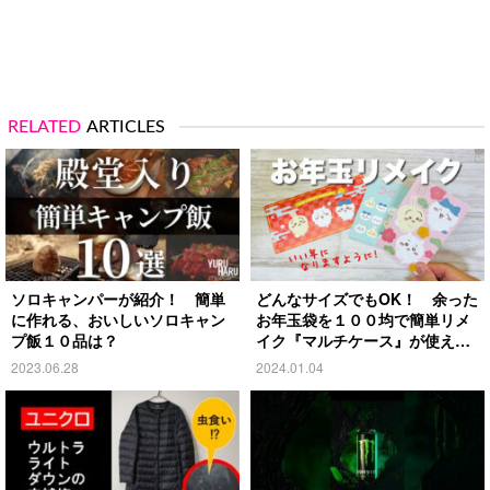
RELATED
ARTICLES
ソロキャンパーが紹介！ 簡単
どんなサイズでもOK！ 余った
に作れる、おいしいソロキャン
お年玉袋を１００均で簡単リメ
プ飯１０品は？
イク『マルチケース』が使え
る！
2023.06.28
2024.01.04