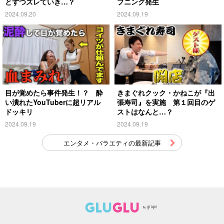
とずつズレていき…？
プニング発生
2024.09.20
2024.09.19
目が覚めたら事件発生！？ 酔
きまぐれクック・かねこが『出
い潰れたYouTuberに超リアル
張寿司』を実施 第１回目のゲ
ドッキリ
ストはなんと…？
2024.09.19
2024.09.19
エンタメ・バラエティの最新記事