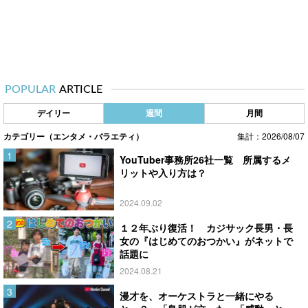
POPULAR
ARTICLE
デイリー
週間
月間
カテゴリー（エンタメ・バラエティ）
集計：2026/08/07
YouTuber事務所26社一覧 所属するメ
リットや入り方は？
2024.09.02
１２年ぶり復活！ カジサック長男・長
女の『はじめてのおつかい』がネットで
話題に
2024.08.21
漫才を、オーケストラと一緒にやる