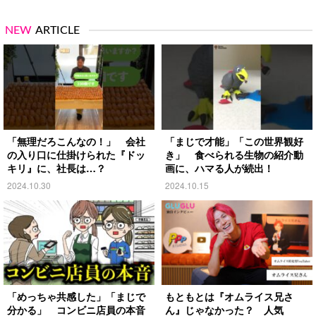
NEW
ARTICLE
「無理だろこんなの！」 会社
「まじで才能」「この世界観好
の入り口に仕掛けられた『ドッ
き」 食べられる生物の紹介動
キリ』に、社長は…？
画に、ハマる人が続出！
2024.10.30
2024.10.15
「めっちゃ共感した」「まじで
もともとは『オムライス兄さ
分かる」 コンビニ店員の本音
ん』じゃなかった？ 人気