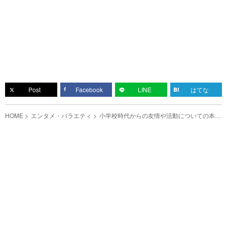
Post
Facebook
LINE
はてな
HOME
エンタメ・バラエティ
小学校時代からの友情や活動についての本音
も 『my HERO』表紙に平成フラミンゴが
登場！