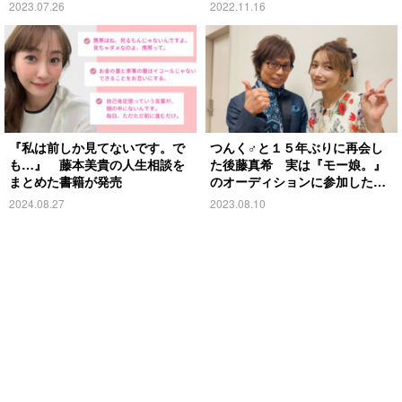
の声
2023.07.26
2022.11.16
『私は前しか見てないです。で
つんく♂と１５年ぶりに再会し
も…』 藤本美貴の人生相談を
た後藤真希 実は『モー娘。』
まとめた書籍が発売
のオーディションに参加したの
は偶然で…
2024.08.27
2023.08.10