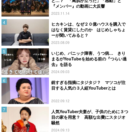
と…？ 「鳥肌が立った」「感動」と
『メンバー』の動画に大反響
2023.11.14
ヒカキンは、なぜ２０億ハウスを購入で
はなく賃貸にしたのか はじめしゃちょ
ーが聞いてみると？
2023.08.09
いじめ、パニック障害、うつ病… きり
まるがYouTubeを始める前の『つらい過
去』を語る
2024.09.03
鋭すぎる指摘にタジタジ？ マツコが注
目する人気の３人組YouTuberとは
2022.09.12
人気YouTuber夫妻が、子供のために３つ
目の家を用意？ 高額な出費にスタジオ
騒然
2024.09.13