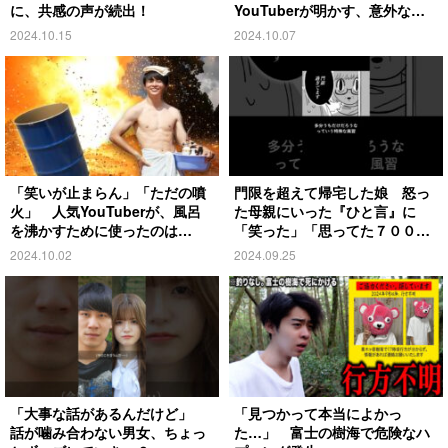
に、共感の声が続出！
YouTuberが明かす、意外な過
去とは
2024.10.15
2024.10.07
「笑いが止まらん」「ただの噴
門限を超えて帰宅した娘 怒っ
火」 人気YouTuberが、風呂
た母親にいった『ひと言』に
を沸かすために使ったのは…
「笑った」「思ってた７００倍
特殊」
2024.10.02
2024.09.25
「大事な話があるんだけど」
「見つかって本当によかっ
話が噛み合わない男女、ちょっ
た…」 富士の樹海で危険なハ