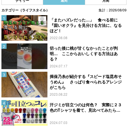
デイリー
週間
月間
カテゴリー（ライフスタイル）
集計：2026/08/09
「またハズレだった…」 食べる前に
『固いオクラ』を見分ける方法に、なる
ほど！
2022.08.08
切った後に桃が甘くなかったことが判
明… ここからおいしくする方法はあ
る？
2024.07.17
揖保乃糸が紹介する『スピード塩昆布そ
うめん』 さっぱり食べられるアレンジ
がこちら
2023.08.22
汗ジミが目立つのは何色？ 実際に２３
色のTシャツを着て、見比べてみたら…
2024.07.03