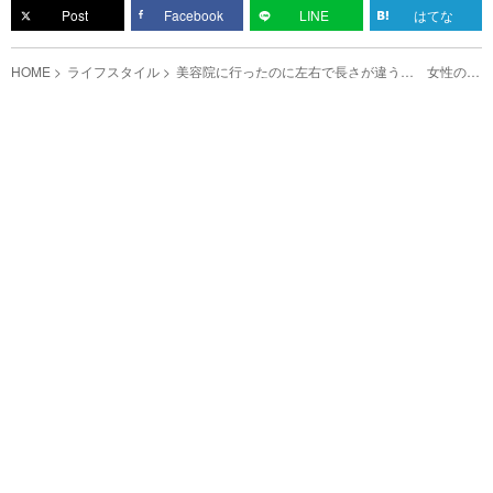
Post
Facebook
LINE
はてな
HOME
ライフスタイル
美容院に行ったのに左右で長さが違う… 女性の悩
みを聞いて美容師はどうする？