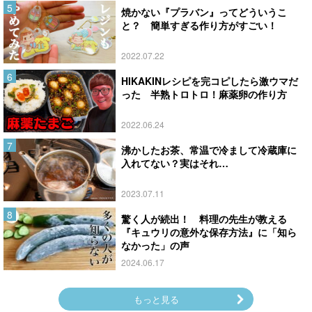
焼かない『プラバン』ってどういうこ
と？ 簡単すぎる作り方がすごい！
2022.07.22
HIKAKINレシピを完コピしたら激ウマだ
った 半熟トロトロ！麻薬卵の作り方
2022.06.24
沸かしたお茶、常温で冷まして冷蔵庫に
入れてない？実はそれ…
2023.07.11
驚く人が続出！ 料理の先生が教える
『キュウリの意外な保存方法』に「知ら
なかった」の声
2024.06.17
もっと見る