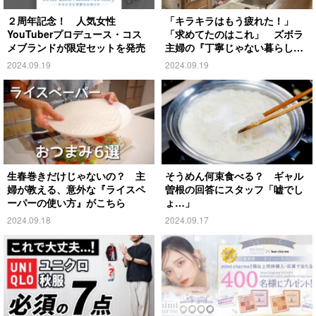
２周年記念！ 人気女性
「キラキラはもう疲れた！」
YouTuberプロデュース・コス
「求めてたのはこれ」 ズボラ
メブランドが限定セットを発売
主婦の『丁寧じゃない暮らし』
がこちら
2024.09.19
2024.09.19
生春巻きだけじゃないの？ 主
そうめん何束食べる？ ギャル
婦が教える、意外な『ライスペ
曽根の回答にスタッフ「嘘でし
ーパーの使い方』がこちら
ょ…」
2024.09.18
2024.09.17