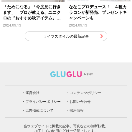
「ためになる」「今度見に行き
ななこプロデュース！ ４種カ
ます」 プロが教える、ユニク
ラコンが新発売、プレゼントキ
ロの『おすすめ秋アイテム』が
ャンペーンも
こちら
2024.09.13
2024.09.13
ライフスタイルの最新記事
運営会社
コンテンツポリシー
プライバシーポリシー
お問い合わせ
広告掲載について
採用情報
当ウェブサイトに掲載の記事、写真などの無断転載、
加工しての使用などは一切禁止します。