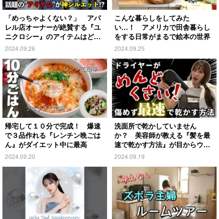
「めっちゃよくない？」 アパ
こんな暮らしをしてみた
レル店オーナーが絶賛する『ユ
い…！ アメリカで田舎暮らし
ニクロシー』のアイテムはど
をする日常がまるで絵本の世界
れ？
2024.09.26
2024.09.25
帰宅して１０分で完成！ 爆速
洗面所で乾かしていません
で３品作れる『レンチン晩ごは
か？ 美容師が教える『髪を最
ん』がダイエット中に最高
速で乾かす方法』が目からウロ
コ
2024.09.20
2024.09.19