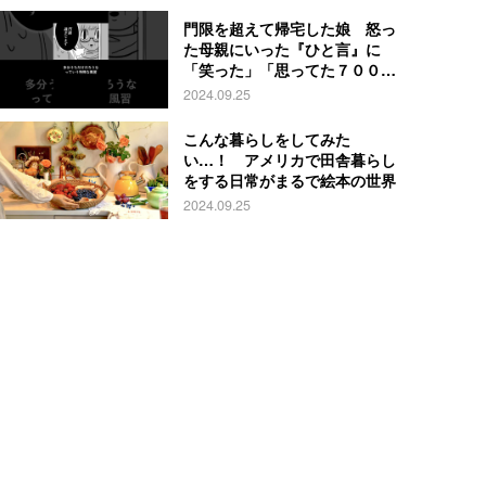
門限を超えて帰宅した娘 怒っ
た母親にいった『ひと言』に
「笑った」「思ってた７００倍
特殊」
2024.09.25
こんな暮らしをしてみた
い…！ アメリカで田舎暮らし
をする日常がまるで絵本の世界
2024.09.25