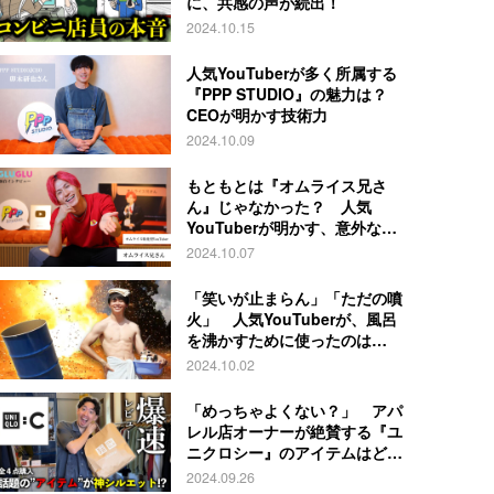
に、共感の声が続出！
2024.10.15
人気YouTuberが多く所属する
『PPP STUDIO』の魅力は？
CEOが明かす技術力
2024.10.09
もともとは『オムライス兄さ
ん』じゃなかった？ 人気
YouTuberが明かす、意外な過
去とは
2024.10.07
「笑いが止まらん」「ただの噴
火」 人気YouTuberが、風呂
を沸かすために使ったのは…
2024.10.02
「めっちゃよくない？」 アパ
レル店オーナーが絶賛する『ユ
ニクロシー』のアイテムはど
れ？
2024.09.26