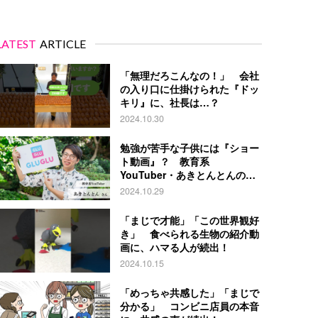
LATEST
ARTICLE
「無理だろこんなの！」 会社
の入り口に仕掛けられた『ドッ
キリ』に、社長は…？
2024.10.30
勉強が苦手な子供には『ショー
ト動画』？ 教育系
YouTuber・あきとんとんの戦
略とは
2024.10.29
「まじで才能」「この世界観好
き」 食べられる生物の紹介動
画に、ハマる人が続出！
2024.10.15
「めっちゃ共感した」「まじで
分かる」 コンビニ店員の本音