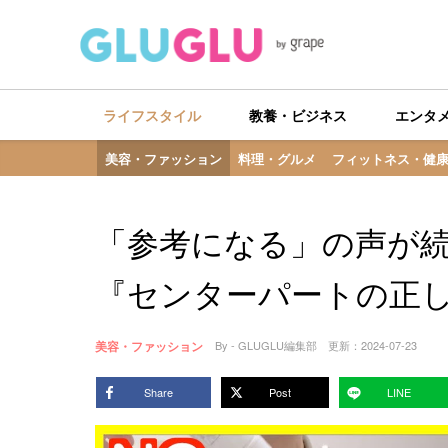
ライフスタイル
教養・ビジネス
エンタ
美容・ファッション
料理・グルメ
フィットネス・健
「参考になる」の声が
『センターパートの正
美容・ファッション
By - GLUGLU編集部
更新：
2024-07-23
Share
Post
LINE