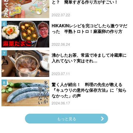
と？ 簡単すぎる作り方がすごい！
2022.07.22
HIKAKINレシピを完コピしたら激ウマだ
った 半熟トロトロ！麻薬卵の作り方
2022.06.24
沸かしたお茶、常温で冷まして冷蔵庫に
入れてない？実はそれ…
2023.07.11
驚く人が続出！ 料理の先生が教える
『キュウリの意外な保存方法』に「知ら
なかった」の声
2024.06.17
もっと見る