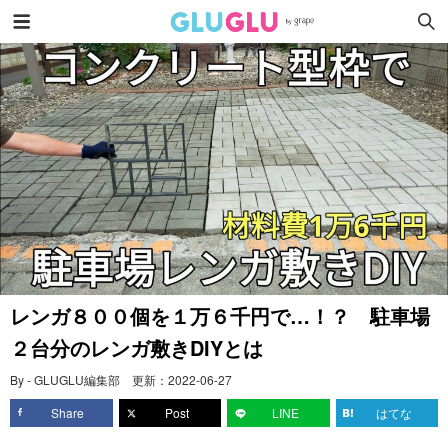
レンガ８００個を１万６千円で…！？ 駐車場
２台分のレンガ敷きDIYとは
By - GLUGLU編集部
更新：
2022-06-27
Share
Post
LINE
はてな