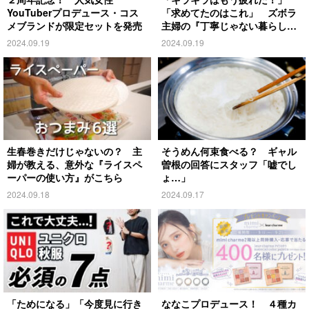
YouTuberプロデュース・コス
「求めてたのはこれ」 ズボラ
メブランドが限定セットを発売
主婦の『丁寧じゃない暮らし』
がこちら
2024.09.19
2024.09.19
生春巻きだけじゃないの？ 主
そうめん何束食べる？ ギャル
婦が教える、意外な『ライスペ
曽根の回答にスタッフ「嘘でし
ーパーの使い方』がこちら
ょ…」
2024.09.18
2024.09.17
「ためになる」「今度見に行き
ななこプロデュース！ ４種カ