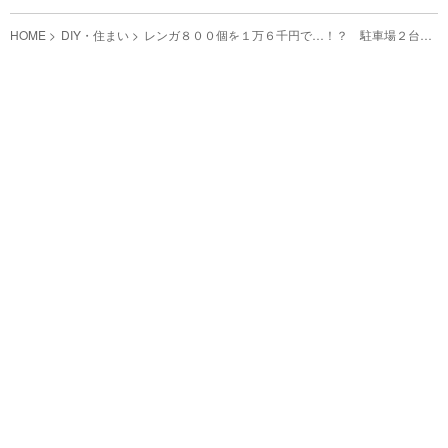
HOME
DIY・住まい
レンガ８００個を１万６千円で…！？ 駐車場２台分
のレンガ敷きDIYとは