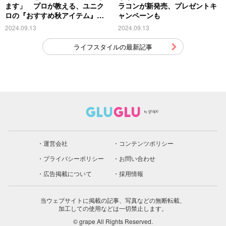
ます」 プロが教える、ユニク
ラコンが新発売、プレゼントキ
ロの『おすすめ秋アイテム』が
ャンペーンも
こちら
2024.09.13
2024.09.13
ライフスタイルの最新記事
運営会社
コンテンツポリシー
プライバシーポリシー
お問い合わせ
広告掲載について
採用情報
当ウェブサイトに掲載の記事、写真などの無断転載、
加工しての使用などは一切禁止します。
© grape All Rights Reserved.