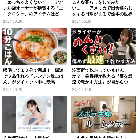
「めっちゃよくない？」 アパ
こんな暮らしをしてみた
レル店オーナーが絶賛する『ユ
い…！ アメリカで田舎暮らし
ニクロシー』のアイテムはど
をする日常がまるで絵本の世界
れ？
2024.09.26
2024.09.25
帰宅して１０分で完成！ 爆速
洗面所で乾かしていません
で３品作れる『レンチン晩ごは
か？ 美容師が教える『髪を最
ん』がダイエット中に最高
速で乾かす方法』が目からウロ
コ
2024.09.20
2024.09.19
２周年記念！ 人気女性
「キラキラはもう疲れた！」