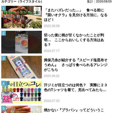
カテゴリー（ライフスタイル）
集計：2026/08/09
「またハズレだった…」 食べる前に
『固いオクラ』を見分ける方法に、なる
ほど！
2022.08.08
切った後に桃が甘くなかったことが判
明… ここからおいしくする方法はあ
る？
2024.07.17
揖保乃糸が紹介する『スピード塩昆布そ
うめん』 さっぱり食べられるアレンジ
がこちら
2023.08.22
汗ジミが目立つのは何色？ 実際に２３
色のTシャツを着て、見比べてみたら…
2024.07.03
焼かない『プラバン』ってどういうこ