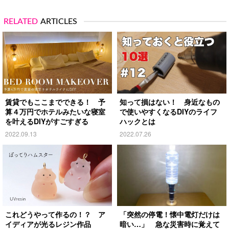
RELATED
ARTICLES
賃貸でもここまでできる！ 予
知って損はない！ 身近なもの
算４万円でホテルみたいな寝室
で使いやすくなるDIYのライフ
を叶えるDIYがすごすぎる
ハックとは
2022.09.13
2022.07.26
これどうやって作るの！？ ア
「突然の停電！懐中電灯だけは
イディアが光るレジン作品
暗い…」 急な災害時に覚えて