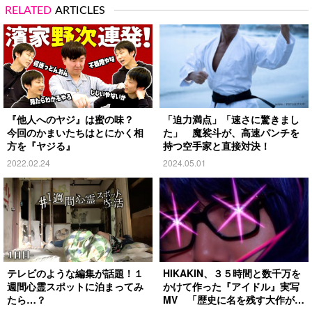
RELATED
ARTICLES
『他人へのヤジ』は蜜の味？
「迫力満点」「速さに驚きまし
今回のかまいたちはとにかく相
た」 魔裟斗が、高速パンチを
方を『ヤジる』
持つ空手家と直接対決！
2022.02.24
2024.05.01
テレビのような編集が話題！１
HIKAKIN、３５時間と数千万を
週間心霊スポットに泊まってみ
かけて作った『アイドル』実写
たら…？
MV 「歴史に名を残す大作がで