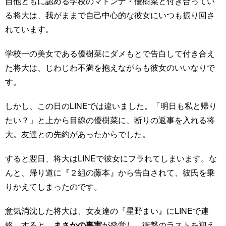
自他ともに認める学校のマドンナ・優樹菜と付き合ってい
る将大は、我がままで自己中心的な彼女にいつも振り回さ
れています。
学校一の美女である優樹菜にダメもとで告白して付き合え
た将大は、じわじわ不満を抱えながらも彼女のいいなりで
す。
しかし、この日のLINEでは違いました。「明日も私と帰り
たい？」と上から目線の優樹菜に、断りの返事を入れる将
大。友達との先約があったからでした。
すると翌日、将大はLINEで彼女にフラれてしまいます。な
んと、帰り道に『２組の藤本』から告白されて、彼氏を乗
りかえてしまったのです。
意気消沈した将大は、女友達の『星野まい』にLINEで連
絡。すると、
まさかの事実
が発覚し、衝撃のラストを迎え