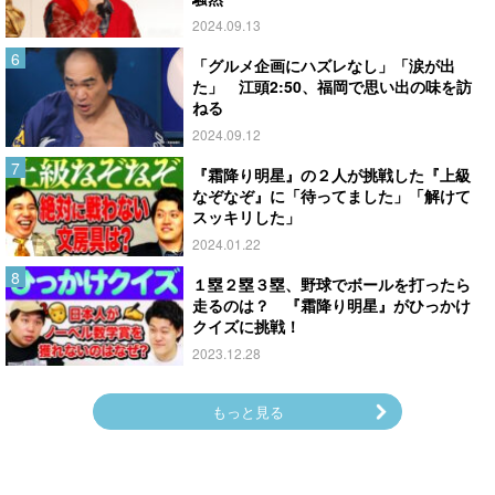
2024.09.13
「グルメ企画にハズレなし」「涙が出
た」 江頭2:50、福岡で思い出の味を訪
ねる
2024.09.12
『霜降り明星』の２人が挑戦した『上級
なぞなぞ』に「待ってました」「解けて
スッキリした」
2024.01.22
１塁２塁３塁、野球でボールを打ったら
走るのは？ 『霜降り明星』がひっかけ
クイズに挑戦！
2023.12.28
もっと見る