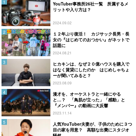
YouTuber事務所26社一覧 所属するメ
リットや入り方は？
2024.09.02
１２年ぶり復活！ カジサック長男・長
女の『はじめてのおつかい』がネットで
話題に
2024.08.21
ヒカキンは、なぜ２０億ハウスを購入で
はなく賃貸にしたのか はじめしゃちょ
ーが聞いてみると？
2023.08.09
漫才を、オーケストラと一緒にやる
と…？ 「鳥肌が立った」「感動」と
『メンバー』の動画に大反響
2023.11.14
人気YouTuber夫妻が、子供のために３つ
目の家を用意？ 高額な出費にスタジオ
騒然