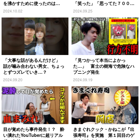
を沸かすために使ったのは…
「笑った」「思ってた７００倍
特殊」
2024.10.02
2024.09.25
「大事な話があるんだけど」
「見つかって本当によかっ
話が噛み合わない男女、ちょっ
た…」 富士の樹海で危険なハ
とずつズレていき…？
プニング発生
2024.09.20
2024.09.19
目が覚めたら事件発生！？ 酔
きまぐれクック・かねこが『出
い潰れたYouTuberに超リアル
張寿司』を実施 第１回目のゲ