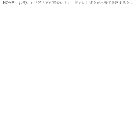
HOME
お笑い
「私の方が可愛い！」 元カレに彼女が出来て激怒する女性
に放った『ひと言』にスカッ