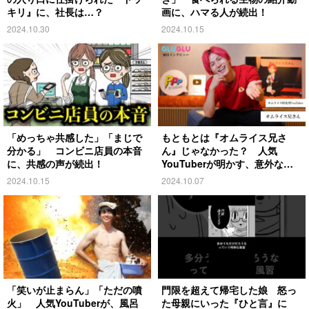
キリ』に、社長は…？
画に、ハマる人が続出！
2024.10.30
2024.10.15
「めっちゃ共感した」「まじで
もともとは『オムライス兄さ
分かる」 コンビニ店員の本音
ん』じゃなかった？ 人気
に、共感の声が続出！
YouTuberが明かす、意外な過
去とは
2024.10.15
2024.10.07
「笑いが止まらん」「ただの噴
門限を超えて帰宅した娘 怒っ
火」 人気YouTuberが、風呂
た母親にいった『ひと言』に