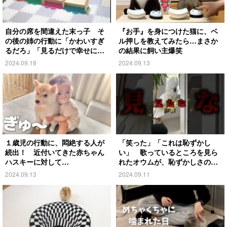
自分の席を間違えた末っ子 そ
『お手』を身につけた猫に、ベ
の後の姉の行動に「かわいすぎ
ル押しを教えてみたら…まさか
るだろ」「見るだけで幸せにな
の結果に飼い主爆笑
る」
2024.09.18
2024.09.13
１歳児の行動に、悶絶する人が
「笑った」「これは恥ずかし
続出！ 近付いてきた赤ちゃん
い」 歌っているところを見ら
ハスキーに対して…
れたオウムが、恥ずかしさのあ
まり…
2024.09.13
2024.09.11