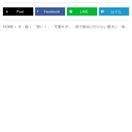
Post
Facebook
LINE
はてな
HOME
犬・猫
「賢い！」「可愛すぎ」 雨で散歩に行けない愛犬に「海行
きたい？」と聞くと…