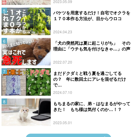
2023.05.09
バケツを用意するだけ！自宅でオクラを
１７０本作る方法が、目からウロコ
2024.04.23
「犬の突然死は夏に起こりがち」 その
理由に「ウチも気を付けなきゃ…」の声
2022.07.20
まだドクダミと戦う夏を過ごしてる
の？ 年に数回土にアレを混ぜるだけ
で…
2024.07.10
もちまるの家に、弟・はなまるがやって
きた！ もち様は気付くのか…！？
2023.05.01