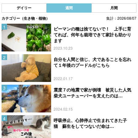
デイリー
週間
月間
カテゴリー（生き物・植物）
集計：2026/08/07
ピーマンの種は捨てないで！ 上手に育
てれば、何年も栽培できて家計も助かり
ます
2023.10.23
自分を人間と信じ、犬であることを忘れ
て１年後のプードルがこちら
2022.01.17
震度７の地震で家が倒壊 被災した人気
柴犬ユーチューバーを支えたのは…
2024.02.15
呼吸停止、心肺停止で生まれてきた子
猫 蘇生をしてつないだ命は…