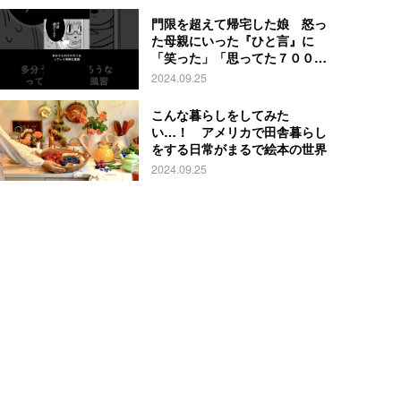
門限を超えて帰宅した娘 怒っ
た母親にいった『ひと言』に
「笑った」「思ってた７００倍
特殊」
2024.09.25
こんな暮らしをしてみた
い…！ アメリカで田舎暮らし
をする日常がまるで絵本の世界
2024.09.25