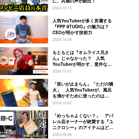
に、共感の声が続出！
2024.10.15
人気YouTuberが多く所属する
『PPP STUDIO』の魅力は？
CEOが明かす技術力
2024.10.09
もともとは『オムライス兄さ
ん』じゃなかった？ 人気
YouTuberが明かす、意外な過
去とは
2024.10.07
「笑いが止まらん」「ただの噴
火」 人気YouTuberが、風呂
を沸かすために使ったのは…
2024.10.02
「めっちゃよくない？」 アパ
レル店オーナーが絶賛する『ユ
ニクロシー』のアイテムはど
れ？
2024.09.26