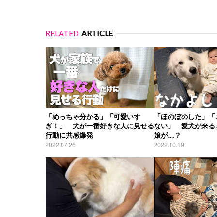
RELATED
ARTICLE
「めっちゃ分かる」「可愛いす
「ほのぼのした」「
ぎ！」 犬が一番好きな人に見せる
ない」 愛犬が来る
行動に共感爆発
娘が…？
2022.07.26
2022.10.19