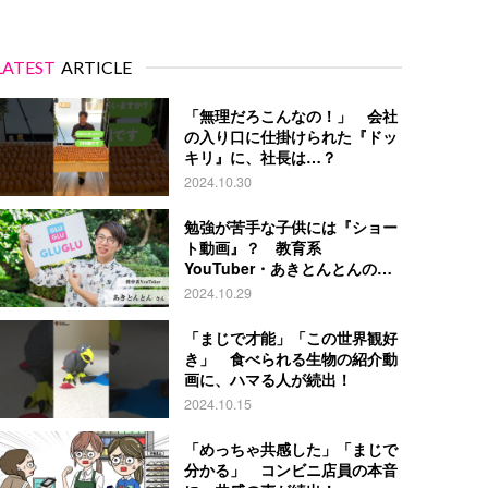
LATEST
ARTICLE
「無理だろこんなの！」 会社
の入り口に仕掛けられた『ドッ
キリ』に、社長は…？
2024.10.30
勉強が苦手な子供には『ショー
ト動画』？ 教育系
YouTuber・あきとんとんの戦
略とは
2024.10.29
「まじで才能」「この世界観好
き」 食べられる生物の紹介動
画に、ハマる人が続出！
2024.10.15
「めっちゃ共感した」「まじで
分かる」 コンビニ店員の本音