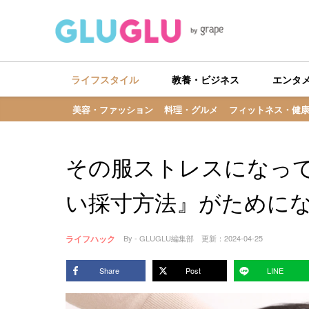
ライフスタイル
教養・ビジネス
エンタ
美容・ファッション
料理・グルメ
フィットネス・健
その服ストレスになっ
い採寸方法』がために
ライフハック
By - GLUGLU編集部
更新：
2024-04-25
Share
Post
LINE