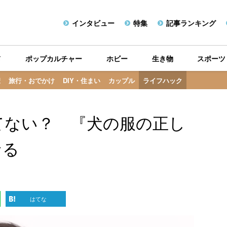
インタビュー
特集
記事ランキング
メ
ポップカルチャー
ホビー
生き物
スポーツ
康
旅行・おでかけ
DIY・住まい
カップル
ライフハック
てない？ 『犬の服の正し
なる
はてな