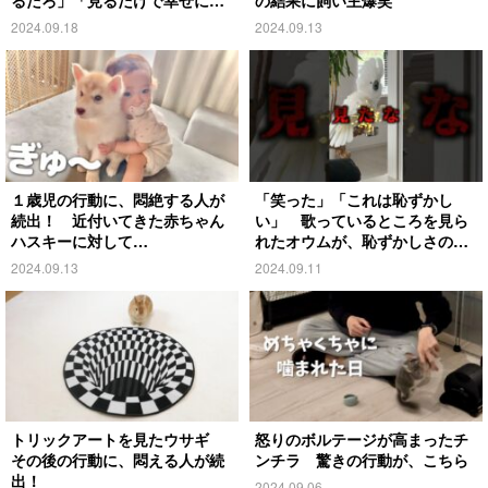
るだろ」「見るだけで幸せにな
の結果に飼い主爆笑
る」
2024.09.18
2024.09.13
１歳児の行動に、悶絶する人が
「笑った」「これは恥ずかし
続出！ 近付いてきた赤ちゃん
い」 歌っているところを見ら
ハスキーに対して…
れたオウムが、恥ずかしさのあ
まり…
2024.09.13
2024.09.11
トリックアートを見たウサギ
怒りのボルテージが高まったチ
その後の行動に、悶える人が続
ンチラ 驚きの行動が、こちら
出！
2024.09.06