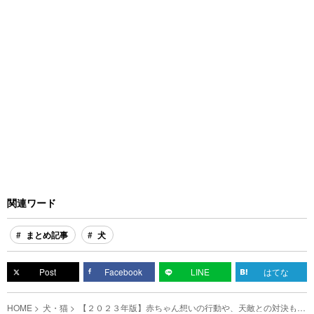
関連ワード
まとめ記事
犬
Post
Facebook
LINE
はてな
HOME
犬・猫
【２０２３年版】赤ちゃん想いの行動や、天敵との対決も！