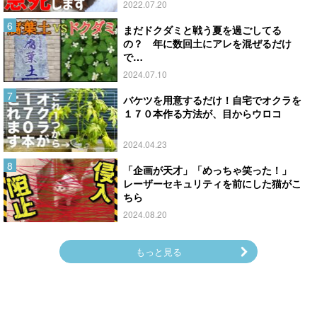
2022.07.20
まだドクダミと戦う夏を過ごしてる
の？ 年に数回土にアレを混ぜるだけ
で…
2024.07.10
バケツを用意するだけ！自宅でオクラを
１７０本作る方法が、目からウロコ
2024.04.23
「企画が天才」「めっちゃ笑った！」
レーザーセキュリティを前にした猫がこ
ちら
2024.08.20
もっと見る