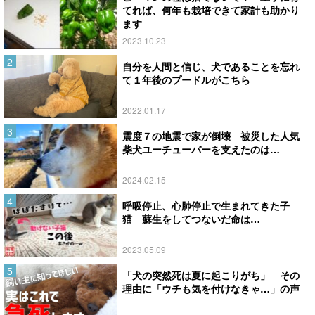
てれば、何年も栽培できて家計も助かり
ます
2023.10.23
自分を人間と信じ、犬であることを忘れ
て１年後のプードルがこちら
2022.01.17
震度７の地震で家が倒壊 被災した人気
柴犬ユーチューバーを支えたのは…
2024.02.15
呼吸停止、心肺停止で生まれてきた子
猫 蘇生をしてつないだ命は…
2023.05.09
「犬の突然死は夏に起こりがち」 その
理由に「ウチも気を付けなきゃ…」の声