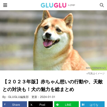
※写真はイメージ
【２０２３年版】赤ちゃん想いの行動や、天敵
との対決も！犬の魅力を総まとめ
By - GLUGLU編集部
更新：
2024-01-01
Share
Post
LINE
はてな