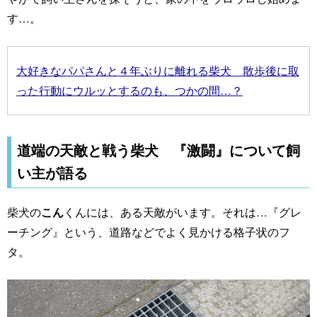
す…。
大好きなパパさんと４年ぶりに離れる柴犬 散歩後に取
った行動にウルッとするのも、つかの間…？
道端の天敵と戦う柴犬 『激闘』について飼
い主が語る
柴犬の
こん
くんには、ある天敵がいます。それは…『グレ
ーチング』という、道路などでよく見かける格子状のフ
タ。