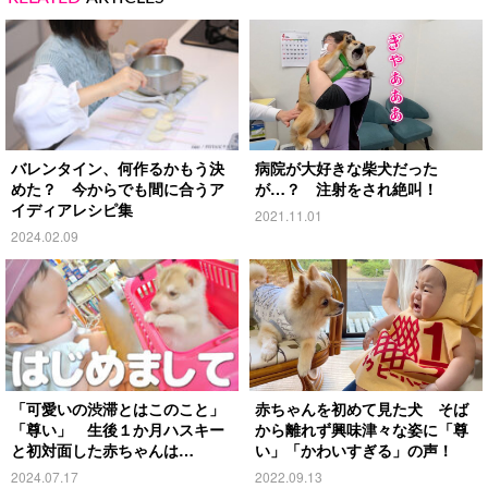
バレンタイン、何作るかもう決
病院が大好きな柴犬だった
めた？ 今からでも間に合うア
が…？ 注射をされ絶叫！
イディアレシピ集
2021.11.01
2024.02.09
「可愛いの渋滞とはこのこと」
赤ちゃんを初めて見た犬 そば
「尊い」 生後１か月ハスキー
から離れず興味津々な姿に「尊
と初対面した赤ちゃんは…
い」「かわいすぎる」の声！
2024.07.17
2022.09.13