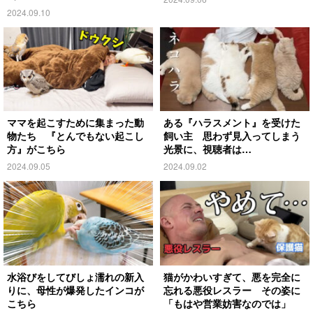
2024.09.10
ママを起こすために集まった動
ある『ハラスメント』を受けた
物たち 『とんでもない起こし
飼い主 思わず見入ってしまう
方』がこちら
光景に、視聴者は…
2024.09.05
2024.09.02
水浴びをしてびしょ濡れの新入
猫がかわいすぎて、悪を完全に
りに、母性が爆発したインコが
忘れる悪役レスラー その姿に
こちら
「もはや営業妨害なのでは」