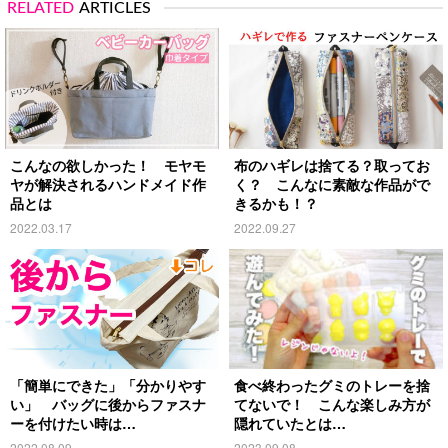
RELATED
ARTICLES
こんなの欲しかった！ モヤモ
布のハギレは捨てる？取ってお
ヤが解決されるハンドメイド作
く？ こんなに素敵な作品がで
品とは
きるかも！？
2022.03.17
2022.09.27
「簡単にできた」「分かりやす
食べ終わったグミのトレーを捨
い」 バッグに後からファスナ
てないで！ こんな楽しみ方が
ーを付けたい時は…
隠れていたとは…
2022.08.09
2023.09.08