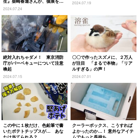
生』柴崎春通さんが、個展を開
2024.07.19
催！
2024.07.24
絶対入れちゃダメ！ 東京消防
〇〇で作ったスズメに、２万人
庁がバーベキューについて注意
が注目 「まるで本物」「リア
喚起
ルすぎる」の声！
2024.07.15
2024.07.01
この中に１枚だけ、色鉛筆で書
クーラーボックス、こうすれば
いたポテトチップスが… あな
よかったのか…！ 意外なアイテ
たは当てられる？
ムでもっと長持ち