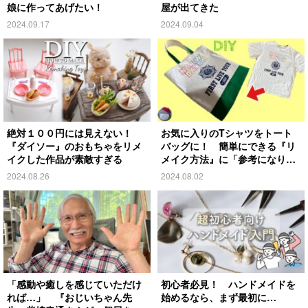
娘に作ってあげたい！
屋が出てきた
2024.09.17
2024.09.04
絶対１００円には見えない！
お気に入りのTシャツをトート
『ダイソー』のおもちゃをリメ
バッグに！ 簡単にできる『リ
イクした作品が素敵すぎる
メイク方法』に「参考になりま
す」
2024.08.26
2024.08.02
「感動や癒しを感じていただけ
初心者必見！ ハンドメイドを
れば…」 『おじいちゃん先
始めるなら、まず最初に…