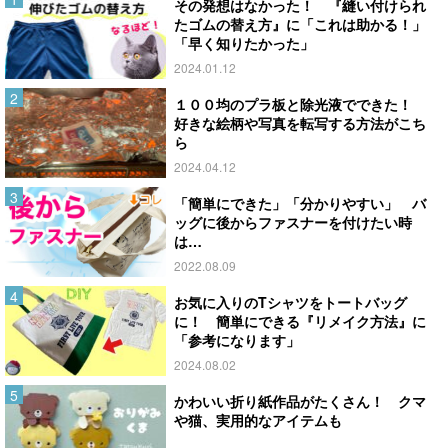
その発想はなかった！ 『縫い付けられ
たゴムの替え方』に「これは助かる！」
「早く知りたかった」
2024.01.12
１００均のプラ板と除光液でできた！
好きな絵柄や写真を転写する方法がこち
ら
2024.04.12
「簡単にできた」「分かりやすい」 バ
ッグに後からファスナーを付けたい時
は…
2022.08.09
お気に入りのTシャツをトートバッグ
に！ 簡単にできる『リメイク方法』に
「参考になります」
2024.08.02
かわいい折り紙作品がたくさん！ クマ
や猫、実用的なアイテムも