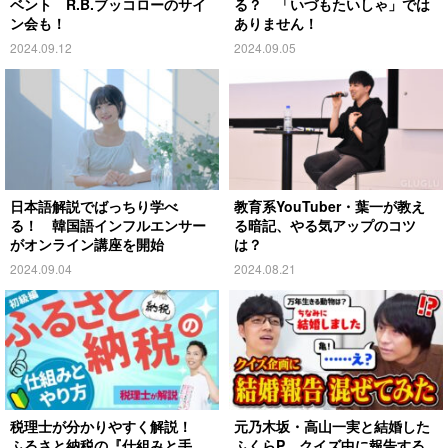
ベント R.B.ブッコローのサイ
る？ 「いづもたいしゃ」では
ン会も！
ありません！
2024.09.12
2024.09.05
日本語解説でばっちり学べ
教育系YouTuber・葉一が教え
る！ 韓国語インフルエンサー
る暗記、やる気アップのコツ
がオンライン講座を開始
は？
2024.09.04
2024.08.21
税理士が分かりやすく解説！
元乃木坂・高山一実と結婚した
ふるさと納税の『仕組みと手
ふくらP クイズ中に報告する