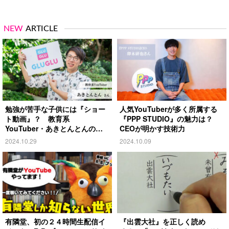
NEW
ARTICLE
勉強が苦手な子供には『ショー
人気YouTuberが多く所属する
ト動画』？ 教育系
『PPP STUDIO』の魅力は？
YouTuber・あきとんとんの戦
CEOが明かす技術力
略とは
2024.10.29
2024.10.09
有隣堂、初の２４時間生配信イ
『出雲大社』を正しく読め