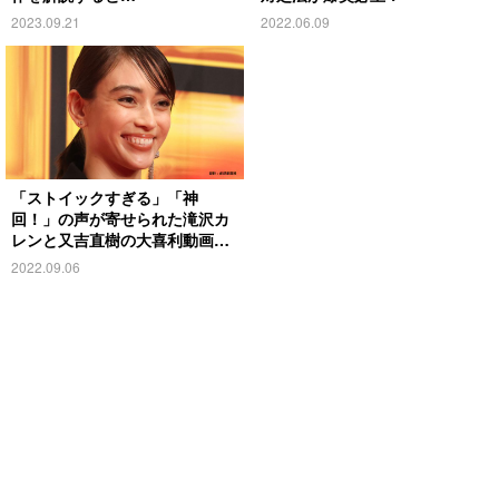
2023.09.21
2022.06.09
「ストイックすぎる」「神
回！」の声が寄せられた滝沢カ
レンと又吉直樹の大喜利動画と
は？
2022.09.06