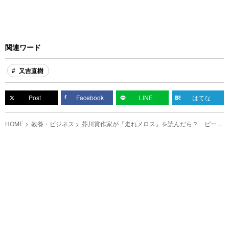
関連ワード
又吉直樹
Post
Facebook
LINE
はてな
HOME
教養・ビジネス
芥川賞作家が『走れメロス』を読んだら？ ピース
又吉の解釈に、惹き込まれる人続出