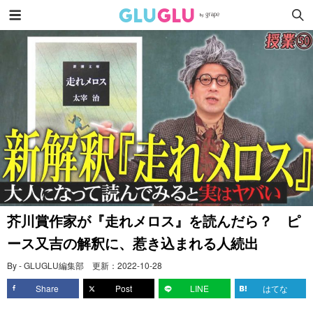
芥川賞作家が『走れメロス』を読んだら？ ピ
ース又吉の解釈に、惹き込まれる人続出
By - GLUGLU編集部
更新：
2022-10-28
Share
Post
LINE
はてな