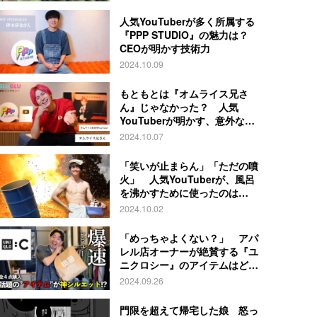
人気YouTuberが多く所属する
『PPP STUDIO』の魅力は？
CEOが明かす技術力
2024.10.09
もともとは『オムライス兄さ
ん』じゃなかった？ 人気
YouTuberが明かす、意外な過
去とは
2024.10.07
「笑いが止まらん」「ただの噴
火」 人気YouTuberが、風呂
を沸かすために使ったのは…
2024.10.02
「めっちゃよくない？」 アパ
レル店オーナーが絶賛する『ユ
ニクロシー』のアイテムはど
れ？
2024.09.26
門限を超えて帰宅した娘 怒っ