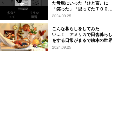
た母親にいった『ひと言』に
「笑った」「思ってた７００倍
特殊」
2024.09.25
こんな暮らしをしてみた
い…！ アメリカで田舎暮らし
をする日常がまるで絵本の世界
2024.09.25