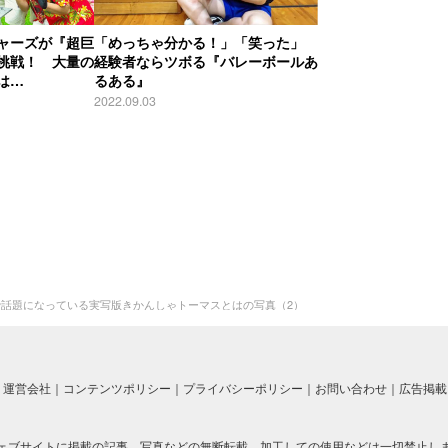
ャーズが『超巨
「めっちゃ分かる！」「笑った」
挑戦！ 大量の
経験者ならツボる『バレーボールあ
は…
るある』
2022.09.03
話題になっている実写版きかんしゃトーマスとはの写真（2）
運営会社
コンテンツポリシー
プライバシーポリシー
お問い合わせ
広告掲載
ェブサイトに掲載の記事、写真などの無断転載、加工しての使用などは一切禁止し