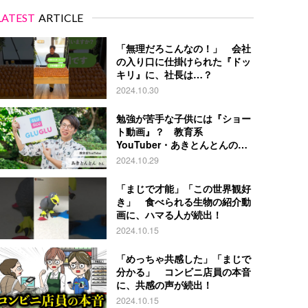
LATEST
ARTICLE
「無理だろこんなの！」 会社
の入り口に仕掛けられた『ドッ
キリ』に、社長は…？
2024.10.30
勉強が苦手な子供には『ショー
ト動画』？ 教育系
YouTuber・あきとんとんの戦
略とは
2024.10.29
「まじで才能」「この世界観好
き」 食べられる生物の紹介動
画に、ハマる人が続出！
2024.10.15
「めっちゃ共感した」「まじで
分かる」 コンビニ店員の本音
に、共感の声が続出！
2024.10.15