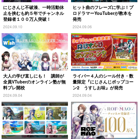
にじさんじ不破湊、一時活動休
ヒット曲のフレーズに学ぶ！プ
止を挟むも約５年でチャンネル
ロドラマーYouTuberが教本を
登録者１００万人突破！
発売
2024.09.10
2024.09.06
大人の学び直しにも！ 講師が
ライバー４人のシール付き・数
全員VTuberのオンライン塾が無
量限定『にじさんじポップコー
料プレ開校
ン2 うすしお味』が発売
2024.09.04
2024.09.04