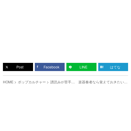
Post
Facebook
LINE
はてな
HOME
ポップカルチャー
譜読みが苦手… 楽器奏者なら覚えておきたい楽
譜のリズムを覚える方法とは？