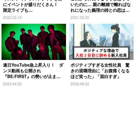
にイベントが盛りだくさん！
いたのに… 親の離婚で離ればな
限定ライブも…
れになった義理の姉との恋は実
る？
2022.02.19
2021.02.20
連日YouTube急上昇入り！ ダ
ポジティブすぎる女性社員 驚
ンス動画も公開され
きの退職理由に「お腹痛くなる
『BE:FIRST』の勢いが止まら
ほど笑った」「面白すぎ」
ない
2024.04.26
2024.08.02