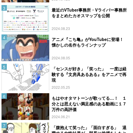
最近のVTuber事務所・Vライバー事務所
をまとめたカオスマップを公開
2024.08.23
アニメ『こち亀』がYouTubeに登場！
懐かしの名作もラインナップ
2024.08.05
「センスが好き」「笑った」 一度は経
験する『文房具あるある』をアニメで再
現
2022.05.25
もはやオタマトーンが歌ってる…！ １
分とは思えない満足感のある動画に１７
万件の高評価
2024.06.21
「腹抱えて笑った」「面白すぎる」 退