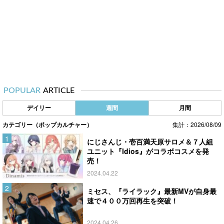
POPULAR
ARTICLE
デイリー
週間
月間
カテゴリー（ポップカルチャー）
集計：2026/08/09
にじさんじ・壱百満天原サロメ＆７人組
ユニット『Idios』がコラボコスメを発
売！
2024.04.22
ミセス、『ライラック』最新MVが自身最
速で４００万回再生を突破！
2024.04.26