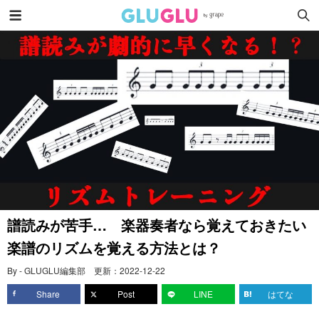
譜読みが苦手… 楽器奏者なら覚えておきたい
楽譜のリズムを覚える方法とは？
By - GLUGLU編集部
更新：
2022-12-22
Share
Post
LINE
はてな