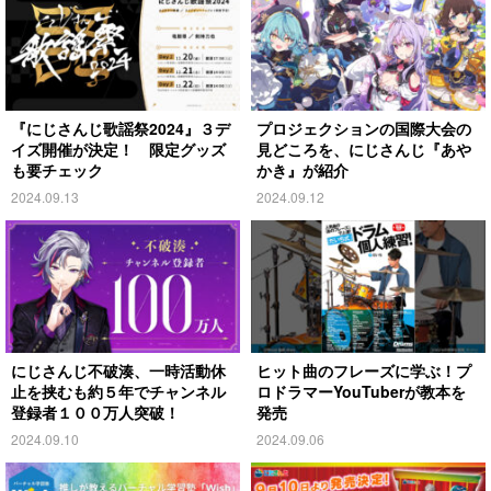
『にじさんじ歌謡祭2024』３デ
プロジェクションの国際大会の
イズ開催が決定！ 限定グッズ
見どころを、にじさんじ『あや
も要チェック
かき』が紹介
2024.09.13
2024.09.12
にじさんじ不破湊、一時活動休
ヒット曲のフレーズに学ぶ！プ
止を挟むも約５年でチャンネル
ロドラマーYouTuberが教本を
登録者１００万人突破！
発売
2024.09.10
2024.09.06