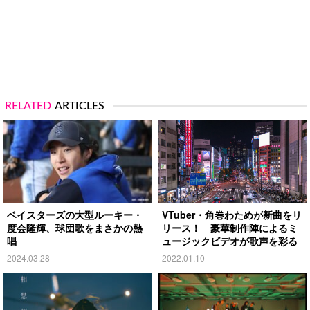
RELATED
ARTICLES
ベイスターズの大型ルーキー・
VTuber・角巻わためが新曲をリ
度会隆輝、球団歌をまさかの熱
リース！ 豪華制作陣によるミ
唱
ュージックビデオが歌声を彩る
2024.03.28
2022.01.10