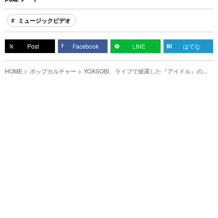
ミュージックビデオ
Post
Facebook
LINE
はてな
HOME
ポップカルチャー
YOASOBI、ライブで披露した『アイドル』の映
像を公開 「本当にすごかった」「すべてがヤバ
い」の声