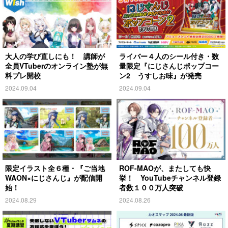
大人の学び直しにも！ 講師が
ライバー４人のシール付き・数
全員VTuberのオンライン塾が無
量限定『にじさんじポップコー
料プレ開校
ン2 うすしお味』が発売
2024.09.04
2024.09.04
限定イラスト全６種・『ご当地
ROF-MAOが、またしても快
WAON×にじさんじ』が配信開
挙！ YouTubeチャンネル登録
始！
者数１００万人突破
2024.08.29
2024.08.26