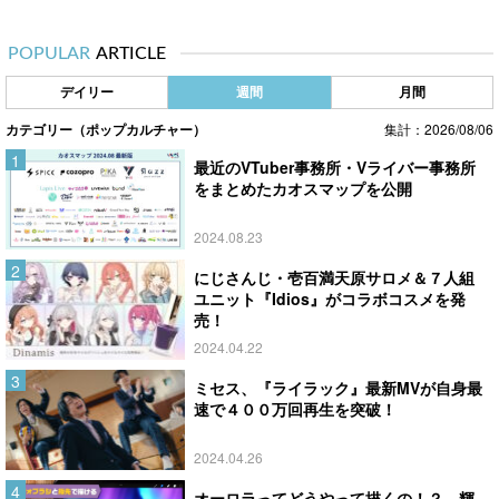
POPULAR
ARTICLE
デイリー
週間
月間
カテゴリー（ポップカルチャー）
集計：2026/08/06
最近のVTuber事務所・Vライバー事務所
をまとめたカオスマップを公開
2024.08.23
にじさんじ・壱百満天原サロメ＆７人組
ユニット『Idios』がコラボコスメを発
売！
2024.04.22
ミセス、『ライラック』最新MVが自身最
速で４００万回再生を突破！
2024.04.26
オーロラってどうやって描くの！？ 輝