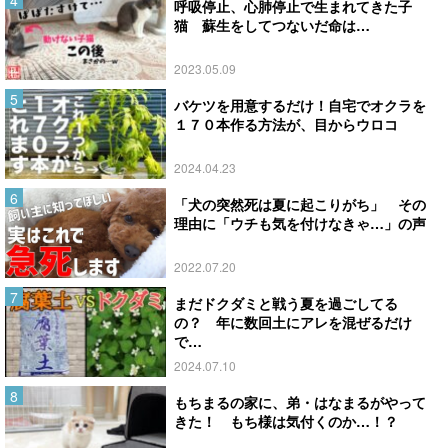
呼吸停止、心肺停止で生まれてきた子
猫 蘇生をしてつないだ命は…
2023.05.09
バケツを用意するだけ！自宅でオクラを
１７０本作る方法が、目からウロコ
2024.04.23
「犬の突然死は夏に起こりがち」 その
理由に「ウチも気を付けなきゃ…」の声
2022.07.20
まだドクダミと戦う夏を過ごしてる
の？ 年に数回土にアレを混ぜるだけ
で…
2024.07.10
もちまるの家に、弟・はなまるがやって
きた！ もち様は気付くのか…！？