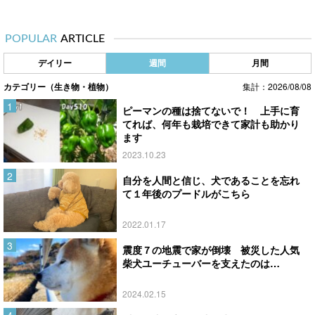
POPULAR
ARTICLE
デイリー
週間
月間
カテゴリー（生き物・植物）
集計：2026/08/08
ピーマンの種は捨てないで！ 上手に育
てれば、何年も栽培できて家計も助かり
ます
2023.10.23
自分を人間と信じ、犬であることを忘れ
て１年後のプードルがこちら
2022.01.17
震度７の地震で家が倒壊 被災した人気
柴犬ユーチューバーを支えたのは…
2024.02.15