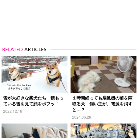
RELATED
ARTICLES
雪が大好きな柴犬たち 積もっ
１時間経っても扇風機の前を陣
ている雪を見て顔をポフッ！
取る犬 飼い主が、電源を消す
と…？
2022.12.16
2024.06.28