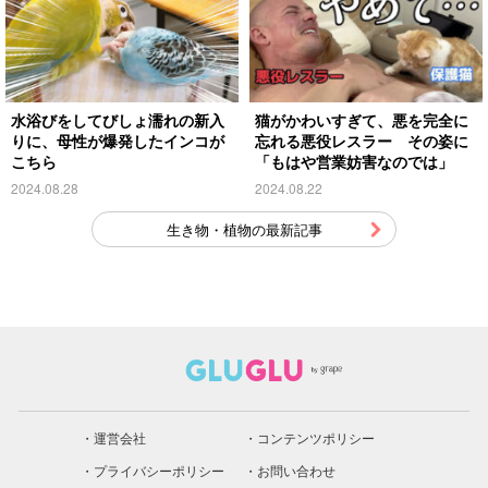
水浴びをしてびしょ濡れの新入
猫がかわいすぎて、悪を完全に
りに、母性が爆発したインコが
忘れる悪役レスラー その姿に
こちら
「もはや営業妨害なのでは」
2024.08.28
2024.08.22
生き物・植物の最新記事
運営会社
コンテンツポリシー
プライバシーポリシー
お問い合わせ