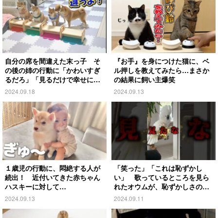
自分の席を間違えた末っ子 そ
『お手』を身につけた猫に、ベ
の後の姉の行動に「かわいすぎ
ル押しを教えてみたら…まさか
るだろ」「見るだけで幸せにな
の結果に飼い主爆笑
る」
2024.09.18
2024.09.13
１歳児の行動に、悶絶する人が
「笑った」「これは恥ずかし
続出！ 近付いてきた赤ちゃん
い」 歌っているところを見ら
ハスキーに対して…
れたオウムが、恥ずかしさのあ
まり…
2024.09.13
2024.09.11