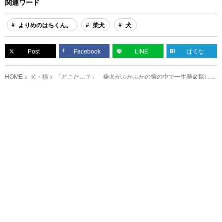
関連ワード
よりめのはちくん。
柴犬
犬
Post
Facebook
LINE
はてな
HOME
犬・猫
「どこだ…？」 柴犬がふかふかの雪の中で一生懸命探して
いたものがこちら