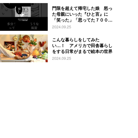
門限を超えて帰宅した娘 怒っ
た母親にいった『ひと言』に
「笑った」「思ってた７００倍
特殊」
2024.09.25
こんな暮らしをしてみた
い…！ アメリカで田舎暮らし
をする日常がまるで絵本の世界
2024.09.25