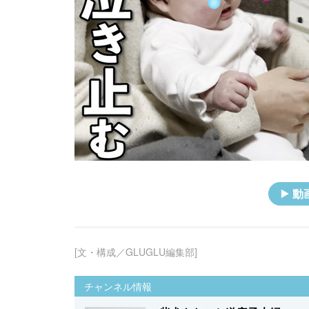
動
[文・構成／GLUGLU編集部]
チャンネル情報