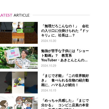
LATEST
ARTICLE
「無理だろこんなの！」 会社
の入り口に仕掛けられた『ドッ
キリ』に、社長は…？
2024.10.30
勉強が苦手な子供には『ショー
ト動画』？ 教育系
YouTuber・あきとんとんの戦
略とは
2024.10.29
「まじで才能」「この世界観好
き」 食べられる生物の紹介動
画に、ハマる人が続出！
2024.10.15
「めっちゃ共感した」「まじで
分かる」 コンビニ店員の本音