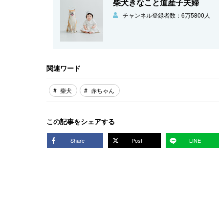
柴犬きなこと道産子夫婦
チャンネル登録者数：6万5800人
関連ワード
柴犬
赤ちゃん
この記事をシェアする
Share
Post
LINE