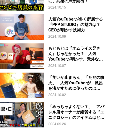
に、共感の声が続出！
2024.10.15
人気YouTuberが多く所属する
『PPP STUDIO』の魅力は？
CEOが明かす技術力
2024.10.09
もともとは『オムライス兄さ
ん』じゃなかった？ 人気
YouTuberが明かす、意外な過
去とは
2024.10.07
「笑いが止まらん」「ただの噴
火」 人気YouTuberが、風呂
を沸かすために使ったのは…
2024.10.02
「めっちゃよくない？」 アパ
レル店オーナーが絶賛する『ユ
ニクロシー』のアイテムはど
れ？
2024.09.26