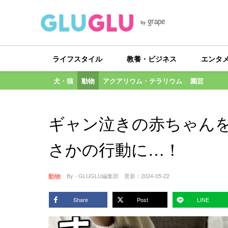
ライフスタイル
教養・ビジネス
エンタ
犬・猫
動物
アクアリウム・テラリウム
園芸
ギャン泣きの赤ちゃん
さかの行動に…！
動物
By - GLUGLU編集部
更新：
2024-05-22
Share
Post
LINE