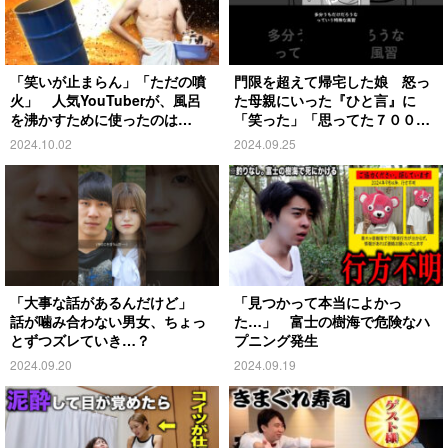
「笑いが止まらん」「ただの噴
門限を超えて帰宅した娘 怒っ
火」 人気YouTuberが、風呂
た母親にいった『ひと言』に
を沸かすために使ったのは…
「笑った」「思ってた７００倍
特殊」
2024.10.02
2024.09.25
「大事な話があるんだけど」
「見つかって本当によかっ
話が噛み合わない男女、ちょっ
た…」 富士の樹海で危険なハ
とずつズレていき…？
プニング発生
2024.09.20
2024.09.19