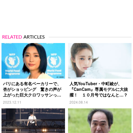
RELATED
ARTICLES
パリにある有名ベーカリーで、
人気YouTuber・中町綾が、
杏がショッピング 驚きの声が
『CanCam』専属モデルに大抜
上がった巨大クロワッサンっ
擢！ １０月号ではなんと…？
て？
2023.12.11
2024.08.14