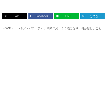
Post
Facebook
LINE
はてな
HOME
エンタメ・バラエティ
高岡早紀「５０歳になり、何か新しいことを
始めたいと思い…」 YouTube初投稿の動画
は？