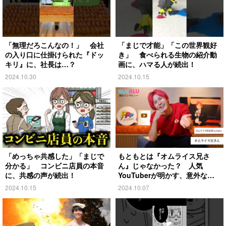
「無理だろこんなの！」 会社
「まじで才能」「この世界観好
の入り口に仕掛けられた『ドッ
き」 食べられる生物の紹介動
キリ』に、社長は…？
画に、ハマる人が続出！
2024.10.30
2024.10.15
「めっちゃ共感した」「まじで
もともとは『オムライス兄さ
分かる」 コンビニ店員の本音
ん』じゃなかった？ 人気
に、共感の声が続出！
YouTuberが明かす、意外な過
去とは
2024.10.15
2024.10.07