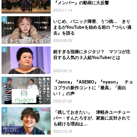
『メンバー』の動画に大反響
2023.11.14
いじめ、パニック障害、うつ病… きり
まるがYouTubeを始める前の『つらい過
去』を語る
2024.09.03
鋭すぎる指摘にタジタジ？ マツコが注
目する人気の３人組YouTuberとは
2022.09.12
『Janca』『ASEMO』『nyaon』 チョ
コプラの新作コントに「最高」「面白
い！」の声
2022.07.20
「残しておきたい」 津軽弁ユーチュー
バー・すんたろすが、家族に反対されて
も続ける理由は…
2023.10.18