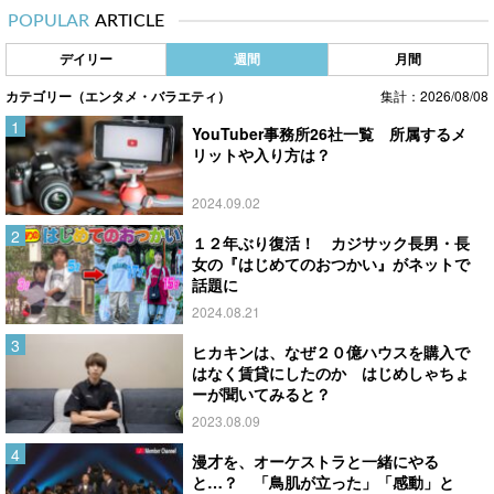
POPULAR
ARTICLE
デイリー
週間
月間
カテゴリー（エンタメ・バラエティ）
集計：2026/08/08
YouTuber事務所26社一覧 所属するメ
リットや入り方は？
2024.09.02
１２年ぶり復活！ カジサック長男・長
女の『はじめてのおつかい』がネットで
話題に
2024.08.21
ヒカキンは、なぜ２０億ハウスを購入で
はなく賃貸にしたのか はじめしゃちょ
ーが聞いてみると？
2023.08.09
漫才を、オーケストラと一緒にやる
と…？ 「鳥肌が立った」「感動」と