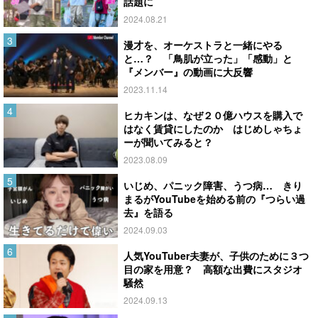
話題に
2024.08.21
漫才を、オーケストラと一緒にやる
と…？ 「鳥肌が立った」「感動」と
『メンバー』の動画に大反響
2023.11.14
ヒカキンは、なぜ２０億ハウスを購入で
はなく賃貸にしたのか はじめしゃちょ
ーが聞いてみると？
2023.08.09
いじめ、パニック障害、うつ病… きり
まるがYouTubeを始める前の『つらい過
去』を語る
2024.09.03
人気YouTuber夫妻が、子供のために３つ
目の家を用意？ 高額な出費にスタジオ
騒然
2024.09.13