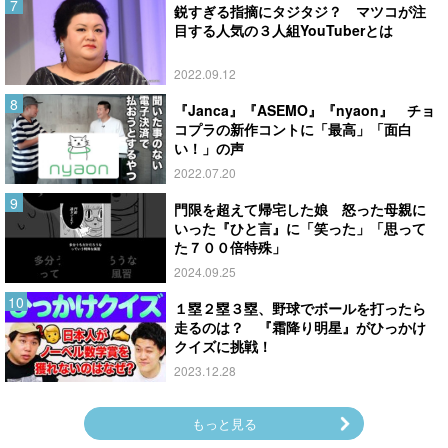
鋭すぎる指摘にタジタジ？ マツコが注
目する人気の３人組YouTuberとは
2022.09.12
『Janca』『ASEMO』『nyaon』 チョ
コプラの新作コントに「最高」「面白
い！」の声
2022.07.20
門限を超えて帰宅した娘 怒った母親に
いった『ひと言』に「笑った」「思って
た７００倍特殊」
2024.09.25
１塁２塁３塁、野球でボールを打ったら
走るのは？ 『霜降り明星』がひっかけ
クイズに挑戦！
2023.12.28
もっと見る