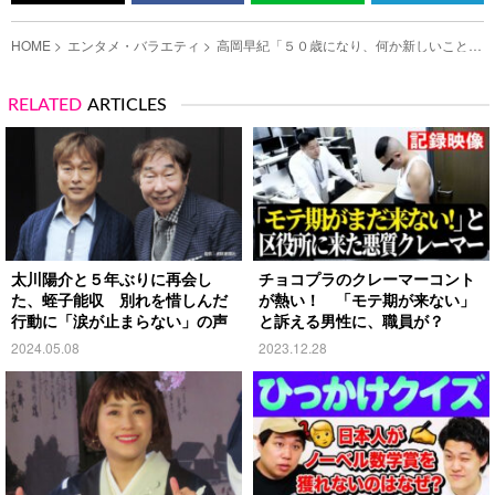
HOME
エンタメ・バラエティ
高岡早紀「５０歳になり、何か新しいことを
始めたいと思い…」 YouTube初投稿の動画
は？の写真（2）
RELATED
ARTICLES
太川陽介と５年ぶりに再会し
チョコプラのクレーマーコント
た、蛭子能収 別れを惜しんだ
が熱い！ 「モテ期が来ない」
行動に「涙が止まらない」の声
と訴える男性に、職員が？
2024.05.08
2023.12.28