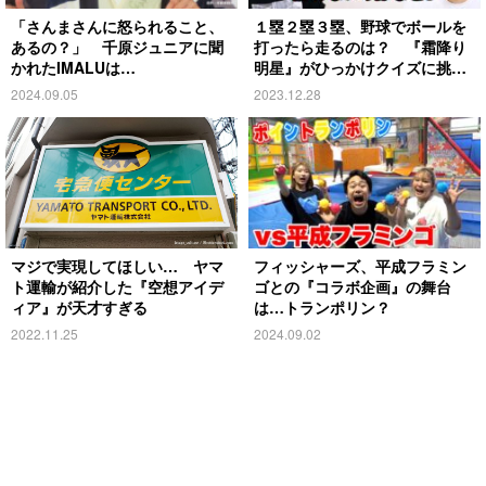
「さんまさんに怒られること、
１塁２塁３塁、野球でボールを
あるの？」 千原ジュニアに聞
打ったら走るのは？ 『霜降り
かれたIMALUは…
明星』がひっかけクイズに挑
戦！
2024.09.05
2023.12.28
マジで実現してほしい… ヤマ
フィッシャーズ、平成フラミン
ト運輸が紹介した『空想アイデ
ゴとの『コラボ企画』の舞台
ィア』が天才すぎる
は…トランポリン？
2022.11.25
2024.09.02