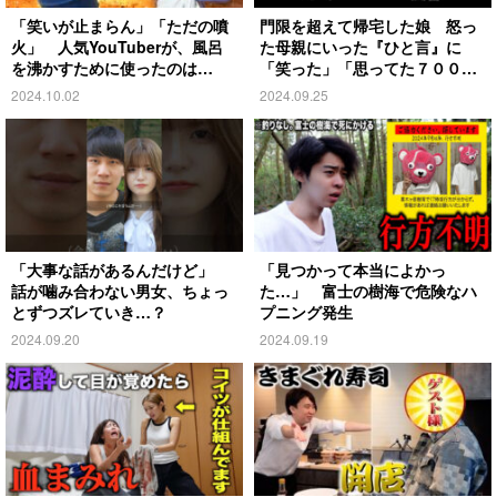
「笑いが止まらん」「ただの噴
門限を超えて帰宅した娘 怒っ
火」 人気YouTuberが、風呂
た母親にいった『ひと言』に
を沸かすために使ったのは…
「笑った」「思ってた７００倍
特殊」
2024.10.02
2024.09.25
「大事な話があるんだけど」
「見つかって本当によかっ
話が噛み合わない男女、ちょっ
た…」 富士の樹海で危険なハ
とずつズレていき…？
プニング発生
2024.09.20
2024.09.19