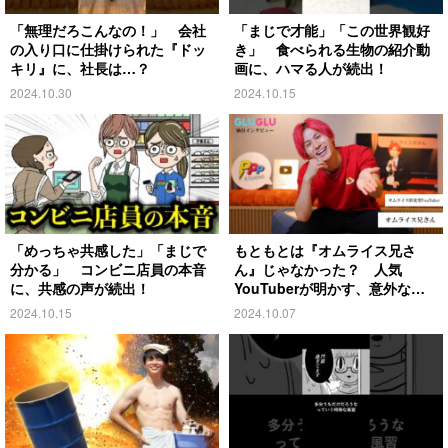
「無理だろこんなの！」 会社
「まじで才能」「この世界観好
の入り口に仕掛けられた『ドッ
き」 食べられる生物の紹介動
キリ』に、社長は…？
画に、ハマる人が続出！
2024.10.30
2024.10.15
「めっちゃ共感した」「まじで
もともとは『オムライス兄さ
分かる」 コンビニ店員の本音
ん』じゃなかった？ 人気
に、共感の声が続出！
YouTuberが明かす、意外な過
去とは
2024.10.15
2024.10.07