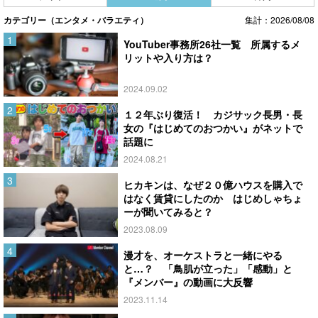
カテゴリー（エンタメ・バラエティ）
集計：2026/08/08
YouTuber事務所26社一覧 所属するメ
リットや入り方は？
2024.09.02
１２年ぶり復活！ カジサック長男・長
女の『はじめてのおつかい』がネットで
話題に
2024.08.21
ヒカキンは、なぜ２０億ハウスを購入で
はなく賃貸にしたのか はじめしゃちょ
ーが聞いてみると？
2023.08.09
漫才を、オーケストラと一緒にやる
と…？ 「鳥肌が立った」「感動」と
『メンバー』の動画に大反響
2023.11.14