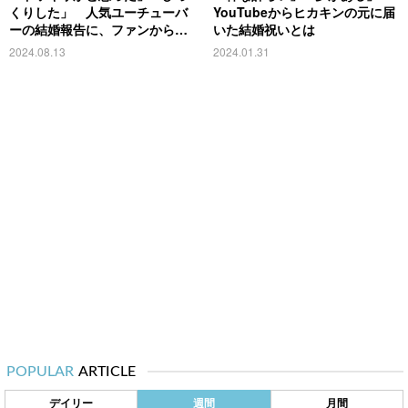
くりした」 人気ユーチューバ
YouTubeからヒカキンの元に届
ーの結婚報告に、ファンから驚
いた結婚祝いとは
きの声
2024.08.13
2024.01.31
POPULAR
ARTICLE
デイリー
週間
月間