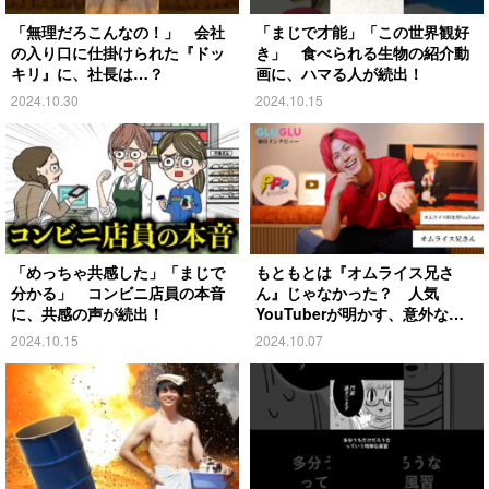
「無理だろこんなの！」 会社
「まじで才能」「この世界観好
の入り口に仕掛けられた『ドッ
き」 食べられる生物の紹介動
キリ』に、社長は…？
画に、ハマる人が続出！
2024.10.30
2024.10.15
「めっちゃ共感した」「まじで
もともとは『オムライス兄さ
分かる」 コンビニ店員の本音
ん』じゃなかった？ 人気
に、共感の声が続出！
YouTuberが明かす、意外な過
去とは
2024.10.15
2024.10.07