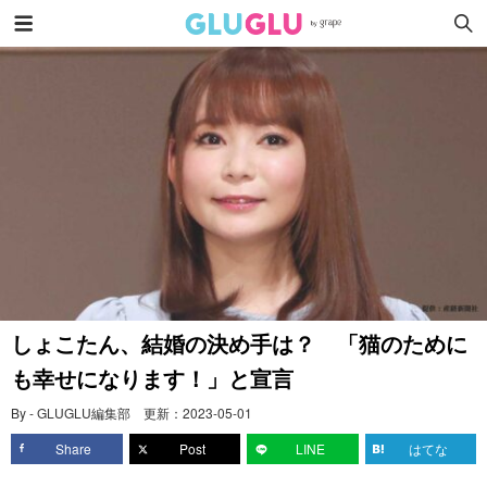
しょこたん、結婚の決め手は？ 「猫のために
も幸せになります！」と宣言
By - GLUGLU編集部
更新：
2023-05-01
Share
Post
LINE
はてな