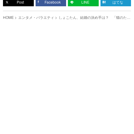
Post
Facebook
LINE
はてな
HOME
エンタメ・バラエティ
しょこたん、結婚の決め手は？ 「猫のため
にも幸せになります！」と宣言