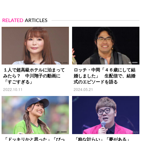
RELATED
ARTICLES
１人で超高級ホテルに泊まって
ロッチ・中岡「４６歳にして結
みたら？ 中川翔子の動画に
婚しました」 生配信で、結婚
「すごすぎる」
式のエピソードを語る
2022.10.11
2024.05.21
「ドッキリかと思った」「びっ
「粋な計らい」「夢がある」