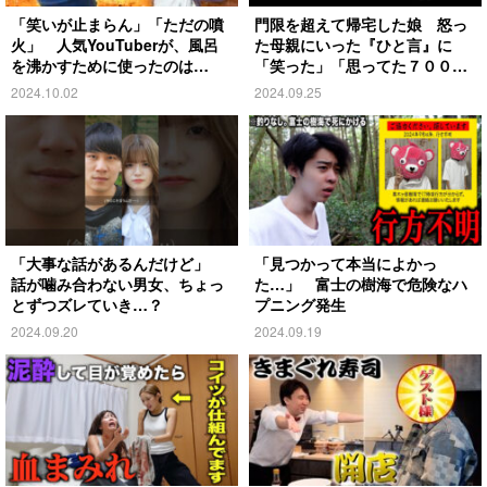
「笑いが止まらん」「ただの噴
門限を超えて帰宅した娘 怒っ
火」 人気YouTuberが、風呂
た母親にいった『ひと言』に
を沸かすために使ったのは…
「笑った」「思ってた７００倍
特殊」
2024.10.02
2024.09.25
「大事な話があるんだけど」
「見つかって本当によかっ
話が噛み合わない男女、ちょっ
た…」 富士の樹海で危険なハ
とずつズレていき…？
プニング発生
2024.09.20
2024.09.19