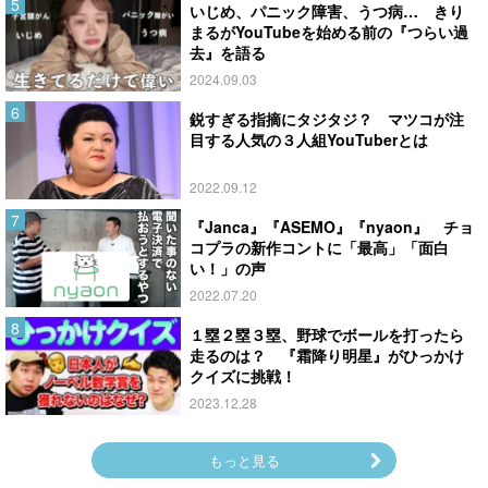
いじめ、パニック障害、うつ病… きり
まるがYouTubeを始める前の『つらい過
去』を語る
2024.09.03
鋭すぎる指摘にタジタジ？ マツコが注
目する人気の３人組YouTuberとは
2022.09.12
『Janca』『ASEMO』『nyaon』 チョ
コプラの新作コントに「最高」「面白
い！」の声
2022.07.20
１塁２塁３塁、野球でボールを打ったら
走るのは？ 『霜降り明星』がひっかけ
クイズに挑戦！
2023.12.28
もっと見る