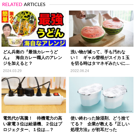
RELATED
ARTICLES
どん兵衛の『最強カレーうど
洗い物が減って、手も汚れな
ん』 海自カレー職人のアレン
い！ ギャル曽根がスイカ１玉
ジを加えると？
を切る時はタマネギみたいに…
2024.03.29
2022.06.24
電気代が高騰！ 待機電力の高
使い終わった除湿剤、どう捨て
い家電３位は給湯機、２位はプ
てる？ 企業が教える『正しい
ロジェクター、１位は…？
処理方法』が初耳だった