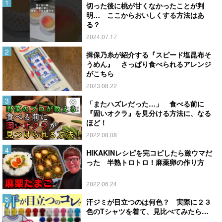
切った後に桃が甘くなかったことが判
明… ここからおいしくする方法はあ
る？
2024.07.17
揖保乃糸が紹介する『スピード塩昆布そ
うめん』 さっぱり食べられるアレンジ
がこちら
2023.08.22
「またハズレだった…」 食べる前に
『固いオクラ』を見分ける方法に、なる
ほど！
2022.08.08
HIKAKINレシピを完コピしたら激ウマだ
った 半熟トロトロ！麻薬卵の作り方
2022.06.24
汗ジミが目立つのは何色？ 実際に２３
色のTシャツを着て、見比べてみたら…