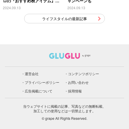
ロの『おすすめ秋アイテム』が
ャンペーンも
こちら
2024.09.13
2024.09.13
ライフスタイルの最新記事
運営会社
コンテンツポリシー
プライバシーポリシー
お問い合わせ
広告掲載について
採用情報
当ウェブサイトに掲載の記事、写真などの無断転載、
加工しての使用などは一切禁止します。
© grape All Rights Reserved.