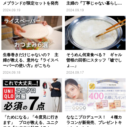
メブランドが限定セットを発売
主婦の『丁寧じゃない暮らし』
がこちら
2024.09.19
2024.09.19
生春巻きだけじゃないの？ 主
そうめん何束食べる？ ギャル
婦が教える、意外な『ライスペ
曽根の回答にスタッフ「嘘でし
ーパーの使い方』がこちら
ょ…」
2024.09.18
2024.09.17
「ためになる」「今度見に行き
ななこプロデュース！ ４種カ
ます」 プロが教える、ユニク
ラコンが新発売、プレゼントキ