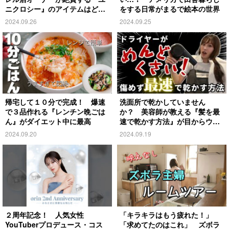
ニクロシー』のアイテムはど
をする日常がまるで絵本の世界
れ？
2024.09.26
2024.09.25
帰宅して１０分で完成！ 爆速
洗面所で乾かしていません
で３品作れる『レンチン晩ごは
か？ 美容師が教える『髪を最
ん』がダイエット中に最高
速で乾かす方法』が目からウロ
コ
2024.09.20
2024.09.19
２周年記念！ 人気女性
「キラキラはもう疲れた！」
YouTuberプロデュース・コス
「求めてたのはこれ」 ズボラ