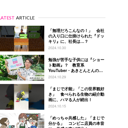
LATEST
ARTICLE
「無理だろこんなの！」 会社
の入り口に仕掛けられた『ドッ
キリ』に、社長は…？
2024.10.30
勉強が苦手な子供には『ショー
ト動画』？ 教育系
YouTuber・あきとんとんの戦
略とは
2024.10.29
「まじで才能」「この世界観好
き」 食べられる生物の紹介動
画に、ハマる人が続出！
2024.10.15
「めっちゃ共感した」「まじで
分かる」 コンビニ店員の本音