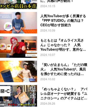
に、共感の声が続出！
2024.10.15
人気YouTuberが多く所属する
『PPP STUDIO』の魅力は？
CEOが明かす技術力
2024.10.09
もともとは『オムライス兄さ
ん』じゃなかった？ 人気
YouTuberが明かす、意外な過
去とは
2024.10.07
「笑いが止まらん」「ただの噴
火」 人気YouTuberが、風呂
を沸かすために使ったのは…
2024.10.02
「めっちゃよくない？」 アパ
レル店オーナーが絶賛する『ユ
ニクロシー』のアイテムはど
れ？
2024.09.26