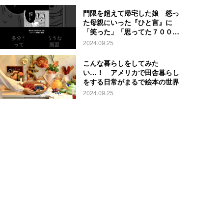
門限を超えて帰宅した娘 怒っ
た母親にいった『ひと言』に
「笑った」「思ってた７００倍
特殊」
2024.09.25
こんな暮らしをしてみた
い…！ アメリカで田舎暮らし
をする日常がまるで絵本の世界
2024.09.25