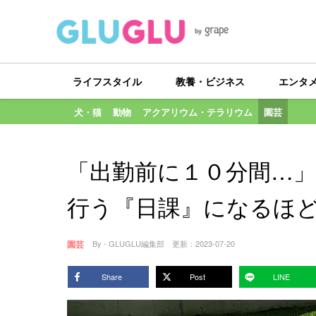
ライフスタイル
教養・ビジネス
エンタ
犬・猫
動物
アクアリウム・テラリウム
園芸
「出勤前に１０分間…
行う『日課』になるほ
園芸
By - GLUGLU編集部
更新：
2023-07-20
Share
Post
LINE