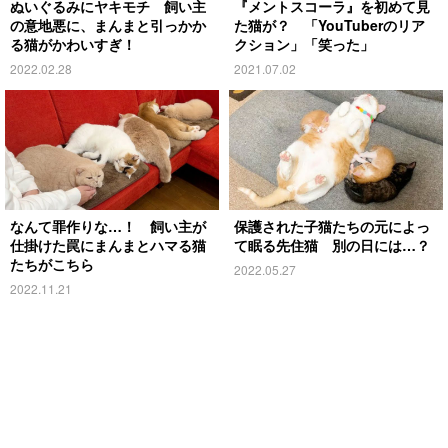
ぬいぐるみにヤキモチ 飼い主
『メントスコーラ』を初めて見
の意地悪に、まんまと引っかか
た猫が？ 「YouTuberのリア
る猫がかわいすぎ！
クション」「笑った」
2022.02.28
2021.07.02
なんて罪作りな…！ 飼い主が
保護された子猫たちの元によっ
仕掛けた罠にまんまとハマる猫
て眠る先住猫 別の日には…？
たちがこちら
2022.05.27
2022.11.21