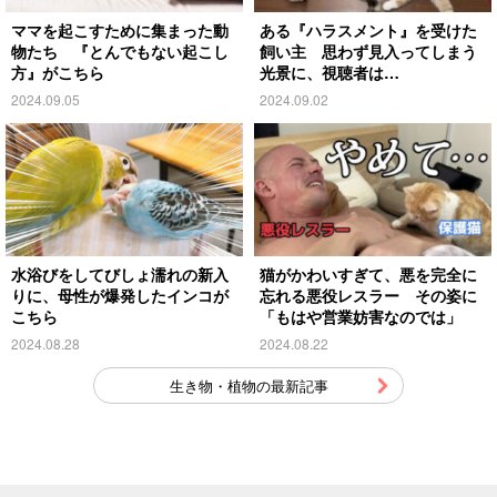
ママを起こすために集まった動
ある『ハラスメント』を受けた
物たち 『とんでもない起こし
飼い主 思わず見入ってしまう
方』がこちら
光景に、視聴者は…
2024.09.05
2024.09.02
水浴びをしてびしょ濡れの新入
猫がかわいすぎて、悪を完全に
りに、母性が爆発したインコが
忘れる悪役レスラー その姿に
こちら
「もはや営業妨害なのでは」
2024.08.28
2024.08.22
生き物・植物の最新記事