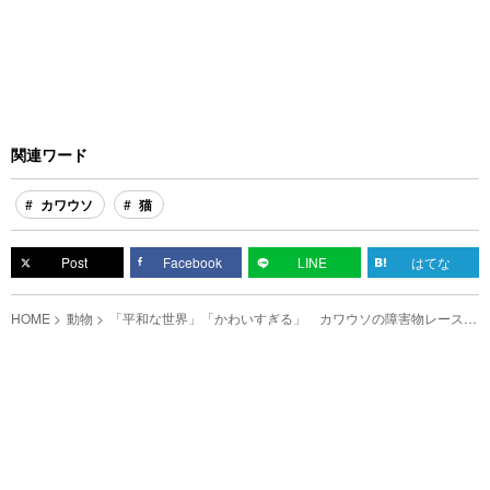
関連ワード
カワウソ
猫
Post
Facebook
LINE
はてな
HOME
動物
「平和な世界」「かわいすぎる」 カワウソの障害物レース
に、癒される人が続出