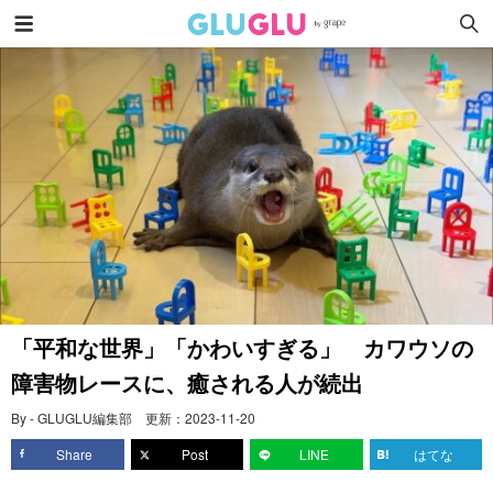
「平和な世界」「かわいすぎる」 カワウソの
障害物レースに、癒される人が続出
By - GLUGLU編集部
更新：
2023-11-20
Share
Post
LINE
はてな