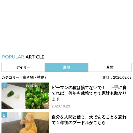
POPULAR
ARTICLE
デイリー
週間
月間
カテゴリー（生き物・植物）
集計：2026/08/08
ピーマンの種は捨てないで！ 上手に育
てれば、何年も栽培できて家計も助かり
ます
2023.10.23
自分を人間と信じ、犬であることを忘れ
て１年後のプードルがこちら