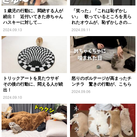
１歳児の行動に、悶絶する人が
「笑った」「これは恥ずかし
続出！ 近付いてきた赤ちゃん
い」 歌っているところを見ら
ハスキーに対して…
れたオウムが、恥ずかしさのあ
まり…
2024.09.13
2024.09.11
トリックアートを見たウサギ
怒りのボルテージが高まったチ
その後の行動に、悶える人が続
ンチラ 驚きの行動が、こちら
出！
2024.09.06
2024.09.10