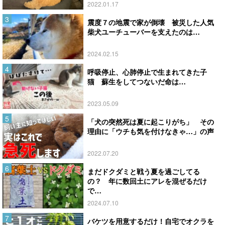
2022.01.17
震度７の地震で家が倒壊 被災した人気
柴犬ユーチューバーを支えたのは…
2024.02.15
呼吸停止、心肺停止で生まれてきた子
猫 蘇生をしてつないだ命は…
2023.05.09
「犬の突然死は夏に起こりがち」 その
理由に「ウチも気を付けなきゃ…」の声
2022.07.20
まだドクダミと戦う夏を過ごしてる
の？ 年に数回土にアレを混ぜるだけ
で…
2024.07.10
バケツを用意するだけ！自宅でオクラを