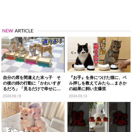
NEW
ARTICLE
自分の席を間違えた末っ子 そ
『お手』を身につけた猫に、ベ
の後の姉の行動に「かわいすぎ
ル押しを教えてみたら…まさか
るだろ」「見るだけで幸せにな
の結果に飼い主爆笑
る」
2024.09.18
2024.09.13