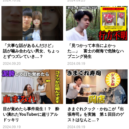
「大事な話があるんだけど」
「見つかって本当によかっ
話が噛み合わない男女、ちょっ
た…」 富士の樹海で危険なハ
とずつズレていき…？
プニング発生
2024.09.20
2024.09.19
目が覚めたら事件発生！？ 酔
きまぐれクック・かねこが『出
い潰れたYouTuberに超リアル
張寿司』を実施 第１回目のゲ
ドッキリ
ストはなんと…？
2024.09.19
2024.09.19