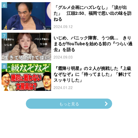
「グルメ企画にハズレなし」「涙が出
た」 江頭2:50、福岡で思い出の味を訪
ねる
2024.09.12
いじめ、パニック障害、うつ病… きり
まるがYouTubeを始める前の『つらい過
去』を語る
2024.09.03
『霜降り明星』の２人が挑戦した『上級
なぞなぞ』に「待ってました」「解けて
スッキリした」
2024.01.22
もっと見る