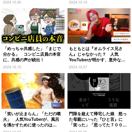
2024.10.30
2024.10.15
「めっちゃ共感した」「まじで
もともとは『オムライス兄さ
分かる」 コンビニ店員の本音
ん』じゃなかった？ 人気
に、共感の声が続出！
YouTuberが明かす、意外な過
去とは
2024.10.15
2024.10.07
「笑いが止まらん」「ただの噴
門限を超えて帰宅した娘 怒っ
火」 人気YouTuberが、風呂
た母親にいった『ひと言』に
を沸かすために使ったのは…
「笑った」「思ってた７００倍
特殊」
2024.10.02
2024.09.25