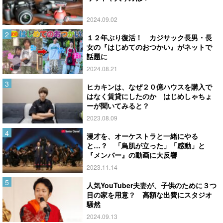
2024.09.02
１２年ぶり復活！ カジサック長男・長
女の『はじめてのおつかい』がネットで
話題に
2024.08.21
ヒカキンは、なぜ２０億ハウスを購入で
はなく賃貸にしたのか はじめしゃちょ
ーが聞いてみると？
2023.08.09
漫才を、オーケストラと一緒にやる
と…？ 「鳥肌が立った」「感動」と
『メンバー』の動画に大反響
2023.11.14
人気YouTuber夫妻が、子供のために３つ
目の家を用意？ 高額な出費にスタジオ
騒然
2024.09.13