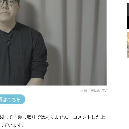
出典：
HikakinTV
画はこちら
更に関して「乗っ取りではありません」コメントした上
しています。