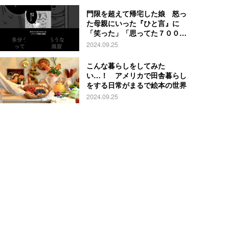
門限を超えて帰宅した娘 怒っ
た母親にいった『ひと言』に
「笑った」「思ってた７００倍
特殊」
2024.09.25
こんな暮らしをしてみた
い…！ アメリカで田舎暮らし
をする日常がまるで絵本の世界
2024.09.25