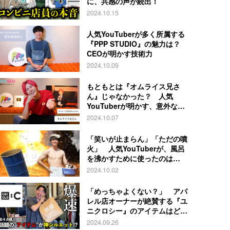
に、共感の声が続出！
2024.10.15
人気YouTuberが多く所属する
『PPP STUDIO』の魅力は？
CEOが明かす技術力
2024.10.09
もともとは『オムライス兄さ
ん』じゃなかった？ 人気
YouTuberが明かす、意外な過
去とは
2024.10.07
「笑いが止まらん」「ただの噴
火」 人気YouTuberが、風呂
を沸かすために使ったのは…
2024.10.02
「めっちゃよくない？」 アパ
レル店オーナーが絶賛する『ユ
ニクロシー』のアイテムはど
れ？
2024.09.26