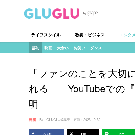
ライフスタイル
教養・ビジネス
エンタ
芸能
映画
大食い
お笑い
ダンス
「ファンのことを大切
れる」 YouTubeでの『
明
芸能
By - GLUGLU編集部
更新：
2023-12-30
Share
Post
LINE