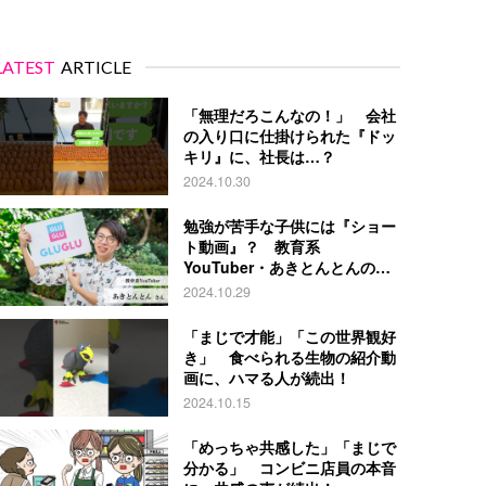
LATEST
ARTICLE
「無理だろこんなの！」 会社
の入り口に仕掛けられた『ドッ
キリ』に、社長は…？
2024.10.30
勉強が苦手な子供には『ショー
ト動画』？ 教育系
YouTuber・あきとんとんの戦
略とは
2024.10.29
「まじで才能」「この世界観好
き」 食べられる生物の紹介動
画に、ハマる人が続出！
2024.10.15
「めっちゃ共感した」「まじで
分かる」 コンビニ店員の本音