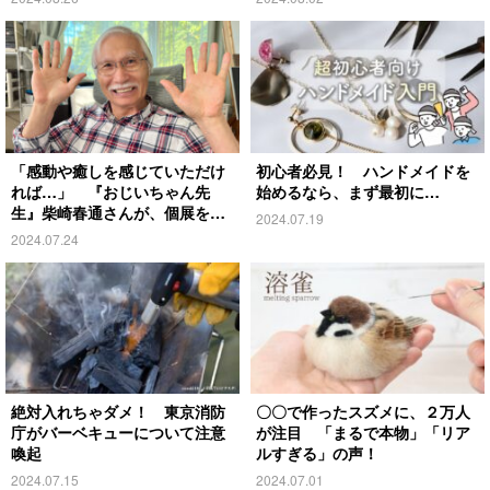
「感動や癒しを感じていただけ
初心者必見！ ハンドメイドを
れば…」 『おじいちゃん先
始めるなら、まず最初に…
生』柴崎春通さんが、個展を開
2024.07.19
催！
2024.07.24
絶対入れちゃダメ！ 東京消防
〇〇で作ったスズメに、２万人
庁がバーベキューについて注意
が注目 「まるで本物」「リア
喚起
ルすぎる」の声！
2024.07.15
2024.07.01