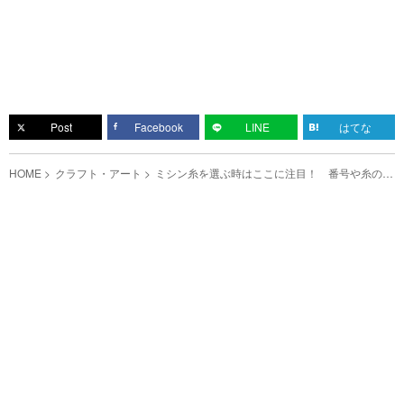
Post
Facebook
LINE
はてな
HOME
クラフト・アート
ミシン糸を選ぶ時はここに注目！ 番号や糸の色
の選び方を紹介