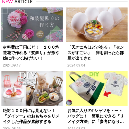
NEW
ARTICLE
材料費は千円ほど！ １００均
「天才にもほどがある」「セン
造花で作れる『髪飾り』が孫や
スがすごい」 卵を割ったら部
娘に作ってあげたい！
屋が出てきた
2024.09.17
2024.09.04
絶対１００円には見えない！
お気に入りのTシャツをトート
『ダイソー』のおもちゃをリメ
バッグに！ 簡単にできる『リ
イクした作品が素敵すぎる
メイク方法』に「参考になりま
す」
2024.08.26
2024.08.02