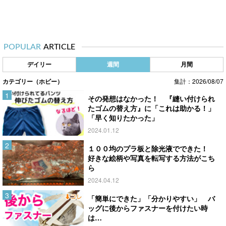
POPULAR
ARTICLE
デイリー
週間
月間
カテゴリー（ホビー）
集計：2026/08/07
その発想はなかった！ 『縫い付けられ
たゴムの替え方』に「これは助かる！」
「早く知りたかった」
2024.01.12
１００均のプラ板と除光液でできた！
好きな絵柄や写真を転写する方法がこち
ら
2024.04.12
「簡単にできた」「分かりやすい」 バ
ッグに後からファスナーを付けたい時
は…