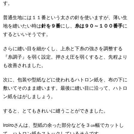
す。
普通生地には１１番という太さの針を使いますが、薄い生
地を縫いたい時は
針を９番
にし、
糸は９０～１００番手
に
するといいそうです。
さらに縫い目を細かくし、上糸と下糸の強さを調整する
『糸調子』を弱く設定。押さえ圧を弱くすると、先程より
も改善されました。
次に、包装や型紙などに使われるハトロン紙を、布の下に
敷いてそのまま縫います。最後に縫い目に沿って、ハトロ
ン紙をはがしましょう。
すると、とてもきれいに縫うことができました。
iroiroさんは、型紙の余った部分などを３㎝幅でカットし
て、ハトロン紙をストックしているそうです。