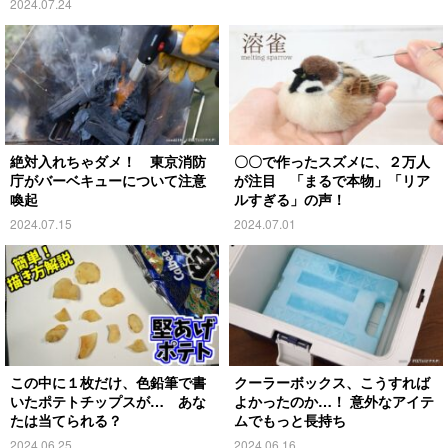
2024.07.24
絶対入れちゃダメ！ 東京消防
〇〇で作ったスズメに、２万人
庁がバーベキューについて注意
が注目 「まるで本物」「リア
喚起
ルすぎる」の声！
2024.07.15
2024.07.01
この中に１枚だけ、色鉛筆で書
クーラーボックス、こうすれば
いたポテトチップスが… あな
よかったのか…！ 意外なアイテ
たは当てられる？
ムでもっと長持ち
2024.06.25
2024.06.16