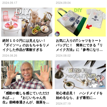
2024.09.17
2024.09.04
絶対１００円には見えない！
お気に入りのTシャツをトート
『ダイソー』のおもちゃをリメ
バッグに！ 簡単にできる『リ
イクした作品が素敵すぎる
メイク方法』に「参考になりま
す」
2024.08.26
2024.08.02
「感動や癒しを感じていただけ
初心者必見！ ハンドメイドを
れば…」 『おじいちゃん先
始めるなら、まず最初に…
生』柴崎春通さんが、個展を開
2024.07.19
催！