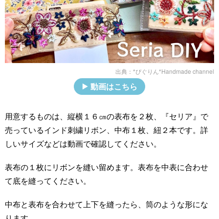
出典：
*ぴぐりん*Handmade channel
動画はこちら
用意するものは、縦横１６㎝の表布を２枚、『セリア』で
売っているインド刺繍リボン、中布１枚、紐２本です。詳
しいサイズなどは動画で確認してください。
表布の１枚にリボンを縫い留めます。表布を中表に合わせ
て底を縫ってください。
中布と表布を合わせて上下を縫ったら、筒のような形にな
ります。