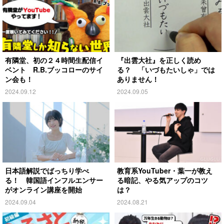
有隣堂、初の２４時間生配信イ
『出雲大社』を正しく読め
ベント R.B.ブッコローのサイ
る？ 「いづもたいしゃ」では
ン会も！
ありません！
2024.09.12
2024.09.05
日本語解説でばっちり学べ
教育系YouTuber・葉一が教え
る！ 韓国語インフルエンサー
る暗記、やる気アップのコツ
がオンライン講座を開始
は？
2024.09.04
2024.08.21