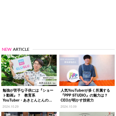
NEW
ARTICLE
勉強が苦手な子供には『ショー
人気YouTuberが多く所属する
ト動画』？ 教育系
『PPP STUDIO』の魅力は？
YouTuber・あきとんとんの戦
CEOが明かす技術力
略とは
2024.10.29
2024.10.09