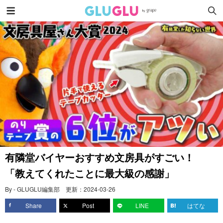
有隣堂バイヤーおすすめ文房具がすごい！
「教えてくれたことに最大級の感謝」
By - GLUGLU編集部
更新：
2024-03-26
Share
Post
LINE
はてな