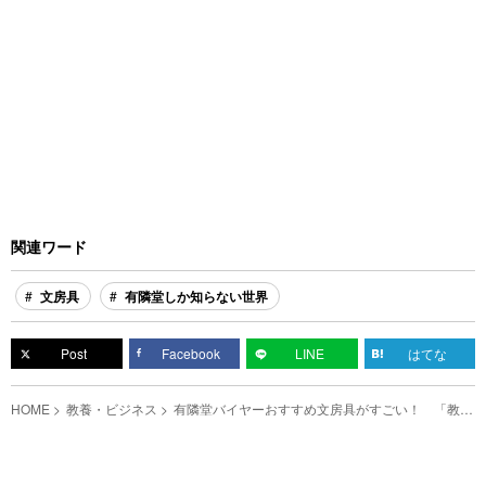
関連ワード
文房具
有隣堂しか知らない世界
Post
Facebook
LINE
はてな
HOME
教養・ビジネス
有隣堂バイヤーおすすめ文房具がすごい！ 「教え
てくれたことに最大級の感謝」