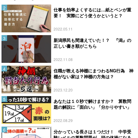
仕事を効率よくするには…紙とペンが重
要！ 実際にどう使うかというと？
2022.05.11
新潟県民も間違えていた！？ 『潟』の
正しい書き順がこちら
2022.11.08
住職が教える神棚にまつわるNG行為 神
棚がない家は？神棚の方角は？
2023.12.20
あなたは１０秒で解けますか？ 算数問
題の解説に「面白い」「分かりやすい」
2022.08.29
分かっている長さは１つだけ！ 中学受
験レベルの算数問題が、頭の体操になる