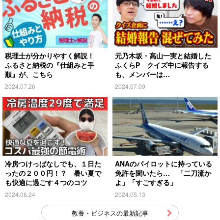
税理士が分かりやすく解説！
元乃木坂・高山一実と結婚した
ふるさと納税の『仕組みと手
ふくらP クイズ中に報告する
順』が、こちら
も、メンバーは…
2024.07.26
2024.07.09
冷房つけっぱなしでも、１日た
ANAのパイロットに持っている
ったの２００円！？ 暑い夏で
免許を聞いたら… 「二刀流か
も快適に過ごす４つのコツ
よ」「すごすぎる」
2024.06.24
2024.05.13
教養・ビジネスの最新記事