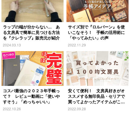
ラップの端が分からない… あ
サイズ別で『ロルバーン』を使
る文房具で簡単に見つける方法
いこなそう！ 手帳の活用術に
を『クレラップ』販売元が紹介
「やってみたい」の声
2024.03.13
2022.11.29
コスパ最強の２０２３年手帳っ
安くて便利！ 文房具好きがオ
て？ レビュー動画に「使いや
ススメする無印良品・セリアで
すそう」「めっちゃいい」
買ってよかったアイテムがこち
ら
2022.10.26
2022.09.28