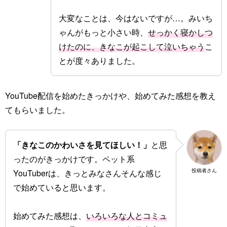
大変なことは、今はないですが…。みいち
ゃんがもっと小さい時、
せっかく寝かしつ
けたのに、きなこが起こして泣いちゃう
こ
とが度々ありました。
YouTube配信を始めたきっかけや、始めてみた感想を教え
てもらいました。
「きなこのかわいさを見てほしい！」
と思
ったのがきっかけです。ペット系
投稿者さん
YouTuberは、きっとみなさんそんな感じ
で始めていると思います。
始めてみた感想は、
いろいろな人とコミュ