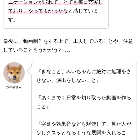
ニケーションが取れて、とても毎日充実し
ており、やってよかったな
と感じていま
す。
最後に、動画制作をする上で、工夫していることや、注意
していることをうかがうと…。
『きなこと、みいちゃんに絶対に無理をさ
せない、演出をしないこと』
投稿者さん
『あくまでも日常を切り取った動画を作る
こと』
『字幕や効果音などを駆使して、見た人が
少しクスッとなるような展開を入れるこ