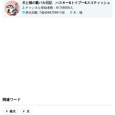
犬と猫の親バカ日記 ハスキー&トイプー&スコティッシュ
チャンネル登録者数：61万8000人
再生回数: 7億4596万9911回
犬・猫
関連ワード
柴犬
犬