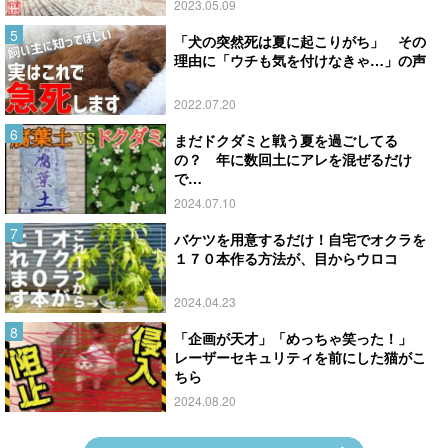
2023.05.09
「犬の突然死は夏に起こりがち」 その
理由に「ウチも気を付けなきゃ…」の声
2022.07.20
まだドクダミと戦う夏を過ごしてる
の？ 年に数回土にアレを混ぜるだけ
で…
2024.07.10
バケツを用意するだけ！自宅でオクラを
１７０本作る方法が、目からウロコ
2024.04.23
「企画が天才」「めっちゃ笑った！」
レーザーセキュリティを前にした猫がこ
ちら
2024.08.20