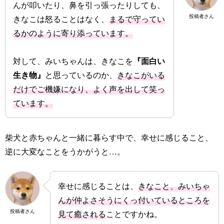
んが叩いたり、鼻を引っ張ったりしても、
投稿者さん
きなこは怒ることはなく、
まるで守ってい
るかのように寄り添っています。
対して、みいちゃんは、きなこを
『面白い
生き物』
と思っているのか、
きなこがいる
だけでご機嫌になり、よく声を出して笑っ
ています。
柴犬と赤ちゃんと一緒に暮らす中で、幸せに感じること、
逆に大変なことをうかがうと…。
幸せに感じることは、
きなこと、みいちゃ
んが仲よさそうにくっ付いているところを
投稿者さん
見て癒される
ことですかね。