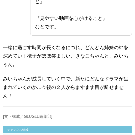
と』
『見やすい動画を心がけること』
などです。
一緒に過ごす時間が長くなるにつれ、どんどん姉妹の絆を
深めていく様子がほほ笑ましい、きなこちゃんと、みいち
ゃん。
みいちゃんが成長していく中で、新たにどんなドラマが生
まれていくのか…今後の２人からますます目が離せませ
ん！
[文・構成／GLUGLU編集部]
チャンネル情報