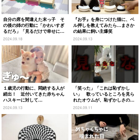
自分の席を間違えた末っ子 そ
『お手』を身につけた猫に、ベ
の後の姉の行動に「かわいすぎ
ル押しを教えてみたら…まさか
るだろ」「見るだけで幸せにな
の結果に飼い主爆笑
る」
2024.09.18
2024.09.13
１歳児の行動に、悶絶する人が
「笑った」「これは恥ずかし
続出！ 近付いてきた赤ちゃん
い」 歌っているところを見ら
ハスキーに対して…
れたオウムが、恥ずかしさのあ
まり…
2024.09.13
2024.09.11