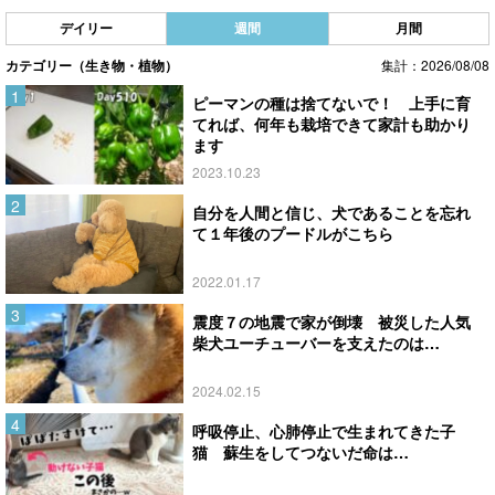
デイリー
週間
月間
カテゴリー（生き物・植物）
集計：2026/08/08
ピーマンの種は捨てないで！ 上手に育
てれば、何年も栽培できて家計も助かり
ます
2023.10.23
自分を人間と信じ、犬であることを忘れ
て１年後のプードルがこちら
2022.01.17
震度７の地震で家が倒壊 被災した人気
柴犬ユーチューバーを支えたのは…
2024.02.15
呼吸停止、心肺停止で生まれてきた子
猫 蘇生をしてつないだ命は…