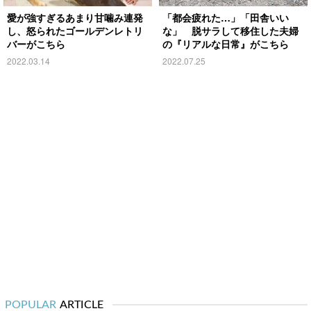
愛が強すぎるあまり甘噛み連発
「都会疲れた…」「田舎いい
し、怒られたゴールデンレトリ
な」 脱サラして移住した夫婦
バーがこちら
の『リアルな日常』がこちら
2022.03.14
2022.07.25
POPULAR
ARTICLE