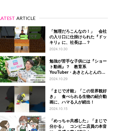
LATEST
ARTICLE
「無理だろこんなの！」 会社
の入り口に仕掛けられた『ドッ
キリ』に、社長は…？
2024.10.30
勉強が苦手な子供には『ショー
ト動画』？ 教育系
YouTuber・あきとんとんの戦
略とは
2024.10.29
「まじで才能」「この世界観好
き」 食べられる生物の紹介動
画に、ハマる人が続出！
2024.10.15
「めっちゃ共感した」「まじで
分かる」 コンビニ店員の本音