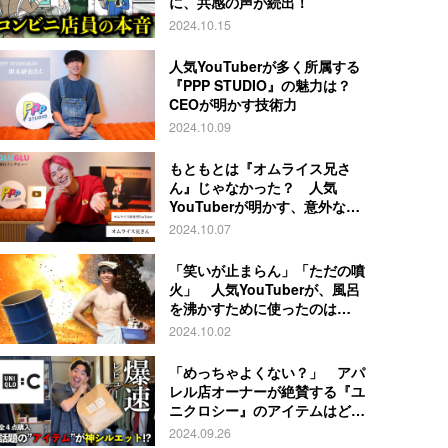
に、共感の声が続出！
2024.10.15
人気YouTuberが多く所属する
『PPP STUDIO』の魅力は？
CEOが明かす技術力
2024.10.09
もともとは『オムライス兄さ
ん』じゃなかった？ 人気
YouTuberが明かす、意外な過
去とは
2024.10.07
「笑いが止まらん」「ただの噴
火」 人気YouTuberが、風呂
を沸かすために使ったのは…
2024.10.02
「めっちゃよくない？」 アパ
レル店オーナーが絶賛する『ユ
ニクロシー』のアイテムはど
れ？
2024.09.26