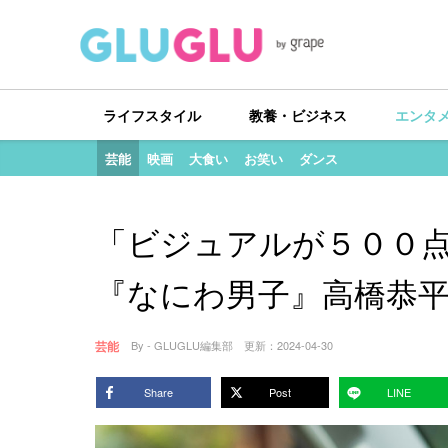
ライフスタイル
教養・ビジネス
エンタ
芸能
映画
大食い
お笑い
ダンス
「ビジュアルが５００
『なにわ男子』高橋恭
芸能
By - GLUGLU編集部
更新：
2024-04-30
Share
Post
LINE