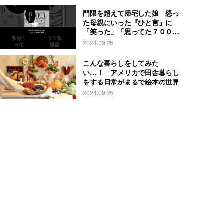
門限を超えて帰宅した娘 怒っ
た母親にいった『ひと言』に
「笑った」「思ってた７００倍
特殊」
2024.09.25
こんな暮らしをしてみた
い…！ アメリカで田舎暮らし
をする日常がまるで絵本の世界
2024.09.25