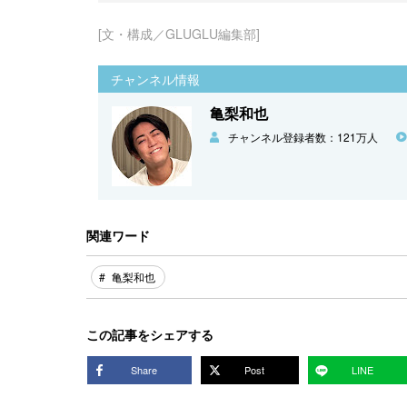
[文・構成／GLUGLU編集部]
チャンネル情報
亀梨和也
チャンネル登録者数：121万人
関連ワード
亀梨和也
この記事をシェアする
Share
Post
LINE