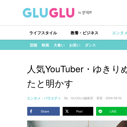
ライフスタイル
教養・ビジネス
エンタ
芸能
映画
大食い
お笑い
ダンス
人気YouTuber・ゆ
たと明かす
エンタメ・バラエティ
By - GLUGLU編集部
更新：
2024-09-02
Share
Post
LINE