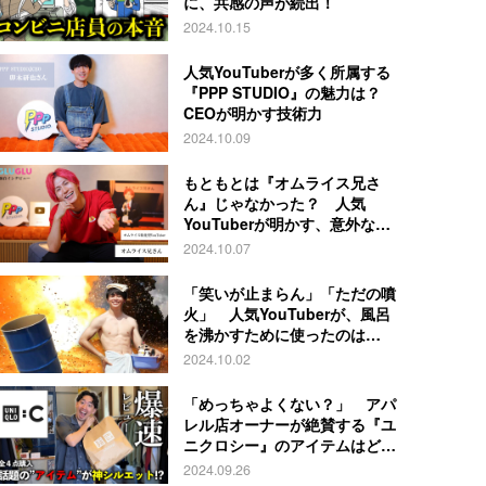
に、共感の声が続出！
2024.10.15
人気YouTuberが多く所属する
『PPP STUDIO』の魅力は？
CEOが明かす技術力
2024.10.09
もともとは『オムライス兄さ
ん』じゃなかった？ 人気
YouTuberが明かす、意外な過
去とは
2024.10.07
「笑いが止まらん」「ただの噴
火」 人気YouTuberが、風呂
を沸かすために使ったのは…
2024.10.02
「めっちゃよくない？」 アパ
レル店オーナーが絶賛する『ユ
ニクロシー』のアイテムはど
れ？
2024.09.26