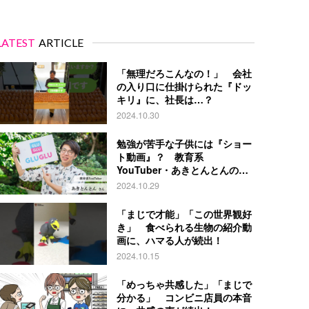
LATEST
ARTICLE
「無理だろこんなの！」 会社
の入り口に仕掛けられた『ドッ
キリ』に、社長は…？
2024.10.30
勉強が苦手な子供には『ショー
ト動画』？ 教育系
YouTuber・あきとんとんの戦
略とは
2024.10.29
「まじで才能」「この世界観好
き」 食べられる生物の紹介動
画に、ハマる人が続出！
2024.10.15
「めっちゃ共感した」「まじで
分かる」 コンビニ店員の本音