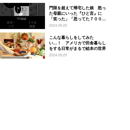
門限を超えて帰宅した娘 怒っ
た母親にいった『ひと言』に
「笑った」「思ってた７００倍
特殊」
2024.09.25
こんな暮らしをしてみた
い…！ アメリカで田舎暮らし
をする日常がまるで絵本の世界
2024.09.25