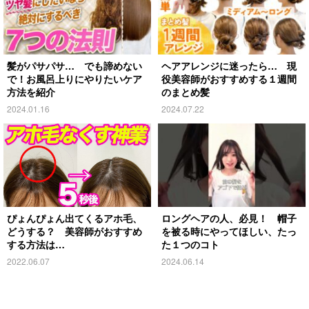
髪がパサパサ… でも諦めない
ヘアアレンジに迷ったら… 現
で！お風呂上りにやりたいケア
役美容師がおすすめする１週間
方法を紹介
のまとめ髪
2024.01.16
2024.07.22
ぴょんぴょん出てくるアホ毛、
ロングヘアの人、必見！ 帽子
どうする？ 美容師がおすすめ
を被る時にやってほしい、たっ
する方法は…
た１つのコト
2022.06.07
2024.06.14