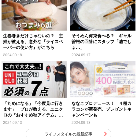
生春巻きだけじゃないの？ 主
そうめん何束食べる？ ギャル
婦が教える、意外な『ライスペ
曽根の回答にスタッフ「嘘でし
ーパーの使い方』がこちら
ょ…」
2024.09.18
2024.09.17
「ためになる」「今度見に行き
ななこプロデュース！ ４種カ
ます」 プロが教える、ユニク
ラコンが新発売、プレゼントキ
ロの『おすすめ秋アイテム』が
ャンペーンも
こちら
2024.09.13
2024.09.13
ライフスタイルの最新記事