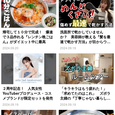
帰宅して１０分で完成！ 爆速
洗面所で乾かしていません
で３品作れる『レンチン晩ごは
か？ 美容師が教える『髪を最
ん』がダイエット中に最高
速で乾かす方法』が目からウロ
コ
2024.09.20
2024.09.19
２周年記念！ 人気女性
「キラキラはもう疲れた！」
YouTuberプロデュース・コス
「求めてたのはこれ」 ズボラ
メブランドが限定セットを発売
主婦の『丁寧じゃない暮らし』
がこちら
2024.09.19
2024.09.19