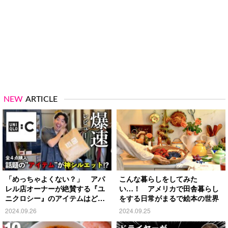
NEW
ARTICLE
「めっちゃよくない？」 アパ
こんな暮らしをしてみた
レル店オーナーが絶賛する『ユ
い…！ アメリカで田舎暮らし
ニクロシー』のアイテムはど
をする日常がまるで絵本の世界
れ？
2024.09.26
2024.09.25