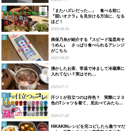
「またハズレだった…」 食べる前に
『固いオクラ』を見分ける方法に、なる
ほど！
2022.08.08
揖保乃糸が紹介する『スピード塩昆布そ
うめん』 さっぱり食べられるアレンジ
がこちら
2023.08.22
沸かしたお茶、常温で冷まして冷蔵庫に
入れてない？実はそれ…
2023.07.11
汗ジミが目立つのは何色？ 実際に２３
色のTシャツを着て、見比べてみたら…
2024.07.03
HIKAKINレシピを完コピしたら激ウマだ