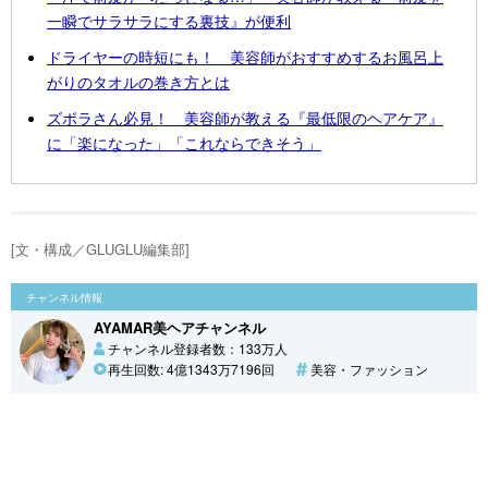
一瞬でサラサラにする裏技』が便利
ドライヤーの時短にも！ 美容師がおすすめするお風呂上
がりのタオルの巻き方とは
ズボラさん必見！ 美容師が教える『最低限のヘアケア』
に「楽になった」「これならできそう」
[文・構成／GLUGLU編集部]
チャンネル情報
AYAMAR美ヘアチャンネル
チャンネル登録者数：133万人
再生回数: 4億1343万7196回
美容・ファッション