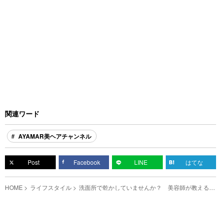
関連ワード
AYAMAR美ヘアチャンネル
Post
Facebook
LINE
はてな
HOME
ライフスタイル
洗面所で乾かしていませんか？ 美容師が教える
『髪を最速で乾かす方法』が目からウロコ