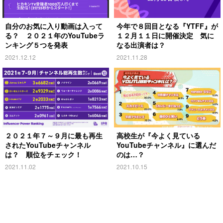
自分のお気に入り動画は入って
今年で８回目となる『YTFF』が
る？ ２０２１年のYouTubeラ
１２月１１日に開催決定 気に
ンキング５つを発表
なる出演者は？
2021.12.12
2021.11.28
２０２１年７～９月に最も再生
高校生が『今よく見ている
されたYouTubeチャンネル
YouTubeチャンネル』に選んだ
は？ 順位をチェック！
のは…？
2021.11.02
2021.10.15