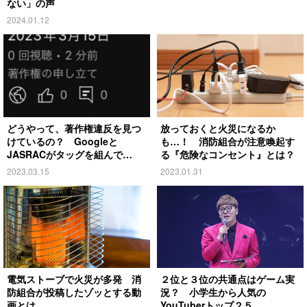
ない」の声
2024.01.12
どうやって、著作権違反を見つ
放っておくと火災になるか
けているの？ Googleと
も…！ 消防組合が注意喚起す
JASRACがタッグを組んで…
る『危険なコンセント』とは？
2023.03.15
2023.01.31
電気ストーブで火災が多発 消
２位と３位の共通点はゲーム実
防組合が投稿したゾッとする動
況？ 小学生から人気の
画とは
YouTuberトップ２５