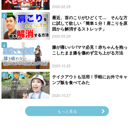
2020.02.29
最近、首のこりがひどくて… そんな方
に試して欲しい「簡単１分！肩こりを原
因から解消するストレッチ」
2020.05.29
膝が痛いパパママ必見！赤ちゃんを抱っ
こしたまま膝を傷めず立ち上がる方法
2020.10.25
テイクアウトも活用！手軽にお外でキャ
ンプ飯を食べてみた
2020.10.27
もっと見る