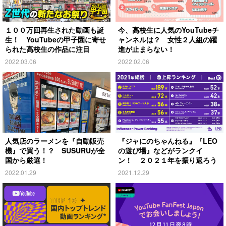
１００万回再生された動画も誕
今、高校生に人気のYouTubeチ
生！ YouTubeの甲子園に寄せ
ャンネルは？ 女性２人組の躍
られた高校生の作品に注目
進が止まらない！
2022.03.06
2022.02.06
人気店のラーメンを『自動販売
『ジャにのちゃんねる』『LEO
機』で買う！？ SUSURUが全
の遊び場』などがランクイ
国から厳選！
ン！ ２０２１年を振り返ろう
2022.01.29
2021.12.29