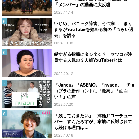
『メンバー』の動画に大反響
2023.11.14
いじめ、パニック障害、うつ病… きり
まるがYouTubeを始める前の『つらい過
去』を語る
2024.09.03
鋭すぎる指摘にタジタジ？ マツコが注
目する人気の３人組YouTuberとは
2022.09.12
『Janca』『ASEMO』『nyaon』 チョ
コプラの新作コントに「最高」「面白
い！」の声
2022.07.20
「残しておきたい」 津軽弁ユーチュー
バー・すんたろすが、家族に反対されて
も続ける理由は…
2023.10.18