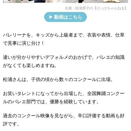
出典：
松浦景子の【けっけちゃんねる】
動画はこちら
バレリーナを、キッズから上級者まで、衣装や表情、仕草
で見事に演じ分け！
違いが分かりやすいデフォルメのおかげで、バレエの知識
がなくても楽しめますね。
松浦さんは、子供の頃から数々のコンクールに出場。
お笑いタレントになってから出場した、全国舞踊コンクー
ルのバレエ部門では、優勝を経験しています。
過去のコンクール映像を見ながら、辛口評価する動画も好
評です。