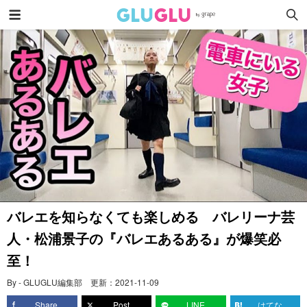
バレエを知らなくても楽しめる バレリーナ芸
人・松浦景子の『バレエあるある』が爆笑必
至！
By - GLUGLU編集部
更新：
2021-11-09
Share
Post
LINE
はてな