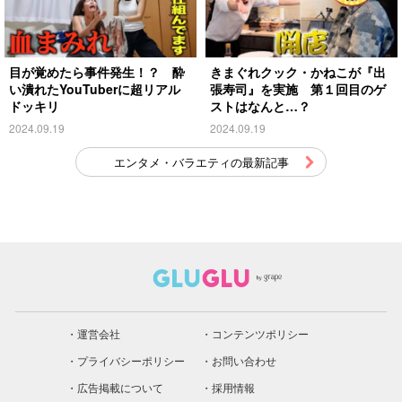
目が覚めたら事件発生！？ 酔
きまぐれクック・かねこが『出
い潰れたYouTuberに超リアル
張寿司』を実施 第１回目のゲ
ドッキリ
ストはなんと…？
2024.09.19
2024.09.19
エンタメ・バラエティの最新記事
運営会社
コンテンツポリシー
プライバシーポリシー
お問い合わせ
広告掲載について
採用情報