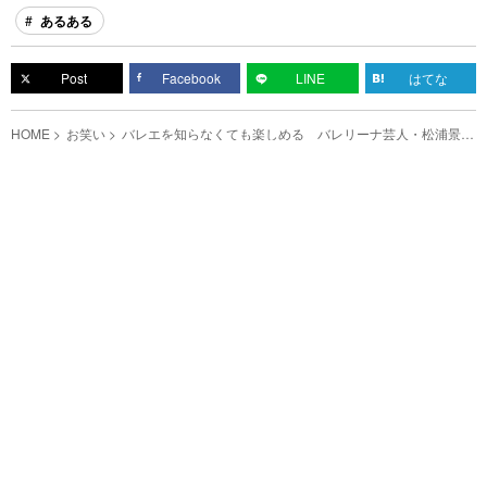
あるある
Post
Facebook
LINE
はてな
HOME
お笑い
バレエを知らなくても楽しめる バレリーナ芸人・松浦景子
の『バレエあるある』が爆笑必至！