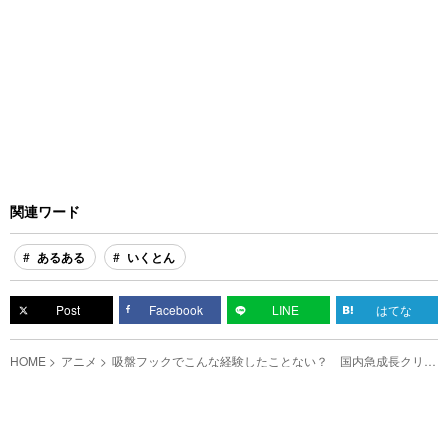
関連ワード
あるある
いくとん
Post
Facebook
LINE
はてな
HOME
アニメ
吸盤フックでこんな経験したことない？ 国内急成長クリエ
イター・いくとんが作るアニメが大人気