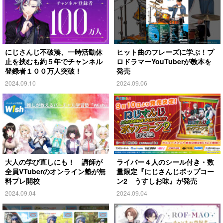
にじさんじ不破湊、一時活動休
ヒット曲のフレーズに学ぶ！プ
止を挟むも約５年でチャンネル
ロドラマーYouTuberが教本を
登録者１００万人突破！
発売
2024.09.10
2024.09.06
大人の学び直しにも！ 講師が
ライバー４人のシール付き・数
全員VTuberのオンライン塾が無
量限定『にじさんじポップコー
料プレ開校
ン2 うすしお味』が発売
2024.09.04
2024.09.04