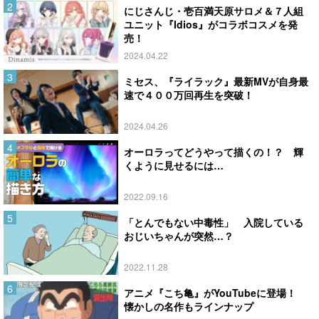
にじさんじ・壱百満天原サロメ＆７人組
ユニット『Idios』がコラボコスメを発
売！
2024.04.22
ミセス、『ライラック』最新MVが自身最
速で４００万回再生を突破！
2024.04.26
オーロラってどうやって描くの！？ 輝
くように見せるには…
2022.09.16
「とんでもない中毒性」 入院している
おじいちゃんが突然…？
2022.11.28
アニメ『こち亀』がYouTubeに登場！
懐かしの名作もラインナップ