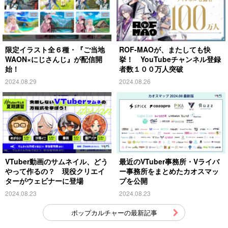
限定イラスト全６種・『ご当地
ROF-MAOが、またしても快
WAON×にじさんじ』が配信開
挙！ YouTubeチャンネル登録
始！
者数１００万人突破
2024.08.29
2024.08.26
VTuber動画のサムネイル、どう
最近のVTuber事務所・Vライバ
やって作るの？ 現役クリエイ
ー事務所をまとめたカオスマッ
ターがウェビナーに登場
プを公開
2024.08.23
2024.08.23
ポップカルチャーの最新記事