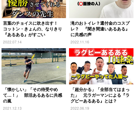
言葉のチョイスに吹き出す！
滝のおトイレ？還付金のコスプ
コットン・きょんの、なりきり
レ？ 『聞き間違いあるある』
『あるある』がすごい
に共感の声
2022.07.14
2022.11.16
「懐かしい」「その待受やめ
「超分かる」「全部当てはまっ
て…！」 部活あるあるに共感
た」 元ラガーマンによる『ラ
の嵐
グビーあるある』とは？
2021.12.13
2022.06.19