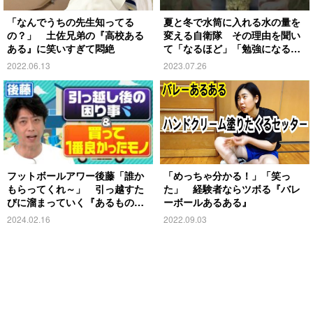
「なんでうちの先生知ってる
夏と冬で水筒に入れる水の量を
の？」 土佐兄弟の『高校ある
変える自衛隊 その理由を聞い
ある』に笑いすぎて悶絶
て「なるほど」「勉強になる」
の声
2022.06.13
2023.07.26
フットボールアワー後藤「誰か
「めっちゃ分かる！」「笑っ
もらってくれ～」 引っ越すた
た」 経験者ならツボる『バレ
びに溜まっていく『あるもの』
ーボールあるある』
とは？
2024.02.16
2022.09.03