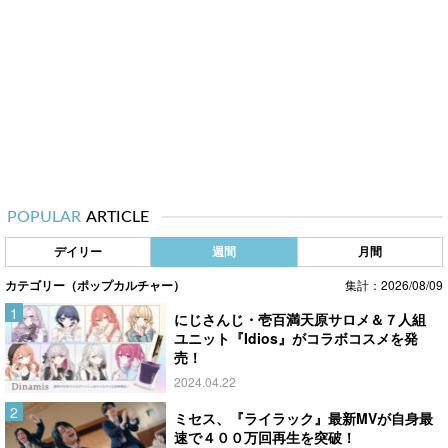
POPULAR
ARTICLE
デイリー
週間
月間
カテゴリー（ポップカルチャー）
集計：2026/08/09
にじさんじ・壱百満天原サロメ＆７人組
ユニット『Idios』がコラボコスメを発
売！
2024.04.22
ミセス、『ライラック』最新MVが自身最
速で４００万回再生を突破！