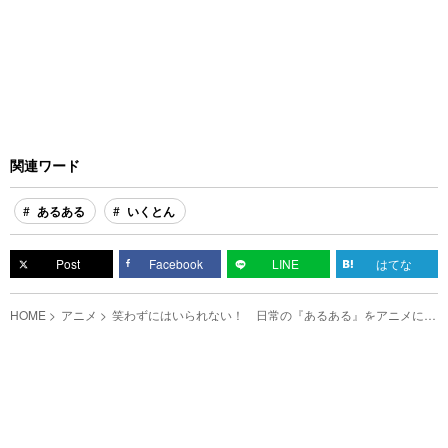
関連ワード
あるある
いくとん
Post
Facebook
LINE
はてな
HOME
アニメ
笑わずにはいられない！ 日常の『あるある』をアニメにし
た動画が面白すぎる