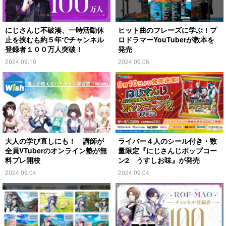
にじさんじ不破湊、一時活動休
ヒット曲のフレーズに学ぶ！プ
止を挟むも約５年でチャンネル
ロドラマーYouTuberが教本を
登録者１００万人突破！
発売
2024.09.10
2024.09.06
大人の学び直しにも！ 講師が
ライバー４人のシール付き・数
全員VTuberのオンライン塾が無
量限定『にじさんじポップコー
料プレ開校
ン2 うすしお味』が発売
2024.09.04
2024.09.04