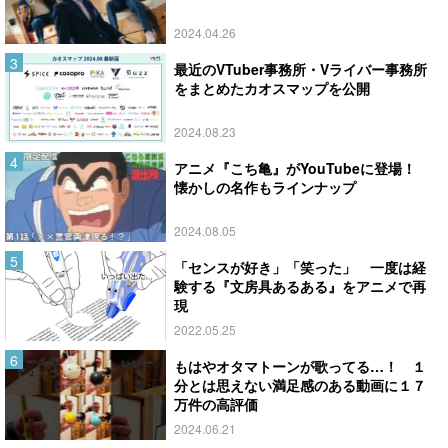
2024.04.26
最近のVTuber事務所・Vライバー事務所
をまとめたカオスマップを公開
2024.08.23
アニメ『こち亀』がYouTubeに登場！
懐かしの名作もラインナップ
2024.08.05
「センスが好き」「笑った」 一度は経
験する『文房具あるある』をアニメで再
現
2022.05.25
もはやオタマトーンが歌ってる…！ １
分とは思えない満足感のある動画に１７
万件の高評価
2024.06.21