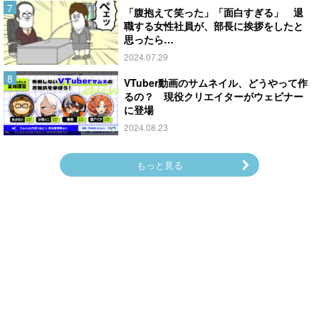
「腹抱えて笑った」「面白すぎる」 退
職する女性社員が、部長に挨拶をしたと
思ったら…
2024.07.29
VTuber動画のサムネイル、どうやって作
るの？ 現役クリエイターがウェビナー
に登場
2024.08.23
もっと見る