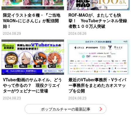
限定イラスト全６種・『ご当地
ROF-MAOが、またしても快
WAON×にじさんじ』が配信開
挙！ YouTubeチャンネル登録
始！
者数１００万人突破
2024.08.29
2024.08.26
VTuber動画のサムネイル、どう
最近のVTuber事務所・Vライバ
やって作るの？ 現役クリエイ
ー事務所をまとめたカオスマッ
ターがウェビナーに登場
プを公開
2024.08.23
2024.08.23
ポップカルチャーの最新記事