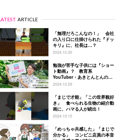
LATEST
ARTICLE
「無理だろこんなの！」 会社
の入り口に仕掛けられた『ドッ
キリ』に、社長は…？
2024.10.30
勉強が苦手な子供には『ショー
ト動画』？ 教育系
YouTuber・あきとんとんの戦
略とは
2024.10.29
「まじで才能」「この世界観好
き」 食べられる生物の紹介動
画に、ハマる人が続出！
2024.10.15
「めっちゃ共感した」「まじで
分かる」 コンビニ店員の本音