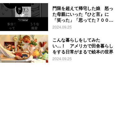
門限を超えて帰宅した娘 怒っ
た母親にいった『ひと言』に
「笑った」「思ってた７００倍
特殊」
2024.09.25
こんな暮らしをしてみた
い…！ アメリカで田舎暮らし
をする日常がまるで絵本の世界
2024.09.25