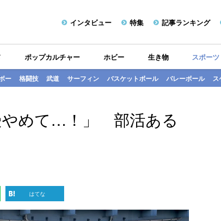
インタビュー
特集
記事ランキング
メ
ポップカルチャー
ホビー
生き物
スポーツ
ボー
格闘技
武道
サーフィン
バスケットボール
バレーボール
ス
受やめて…！」 部活ある
はてな