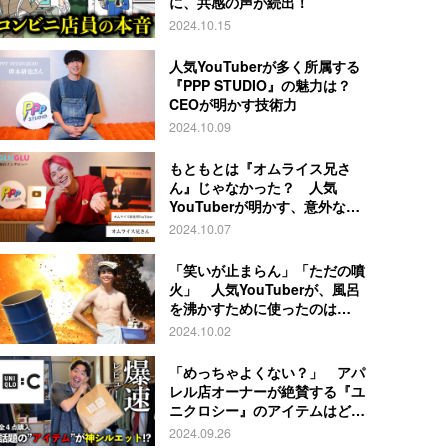
に、共感の声が続出！
2024.10.15
人気YouTuberが多く所属する
『PPP STUDIO』の魅力は？
CEOが明かす技術力
2024.10.09
もともとは『オムライス兄さ
ん』じゃなかった？ 人気
YouTuberが明かす、意外な過
去とは
2024.10.07
「笑いが止まらん」「ただの噴
火」 人気YouTuberが、風呂
を沸かすために使ったのは…
2024.10.02
「めっちゃよくない？」 アパ
レル店オーナーが絶賛する『ユ
ニクロシー』のアイテムはど
れ？
2024.09.26