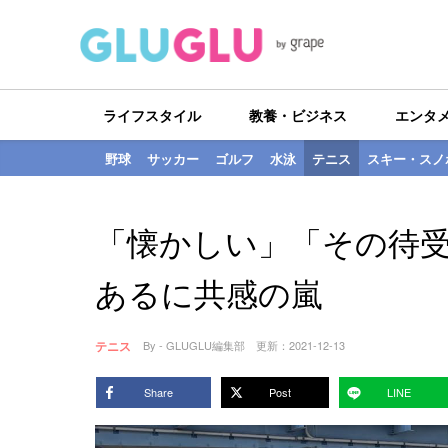
ライフスタイル
教養・ビジネス
エンタ
野球
サッカー
ゴルフ
水泳
テニス
スキー・スノ
「懐かしい」「その待
あるに共感の嵐
テニス
By - GLUGLU編集部
更新：
2021-12-13
Share
Post
LINE