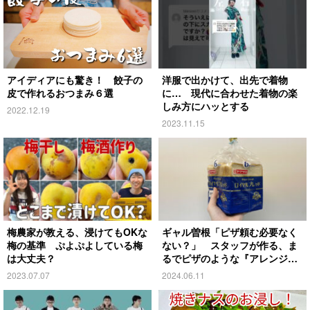
アイディアにも驚き！ 餃子の
洋服で出かけて、出先で着物
皮で作れるおつまみ６選
に… 現代に合わせた着物の楽
しみ方にハッとする
2022.12.19
2023.11.15
梅農家が教える、浸けてもOKな
ギャル曽根「ピザ頼む必要なく
梅の基準 ぷよぷよしている梅
ない？」 スタッフが作る、ま
は大丈夫？
るでピザのような『アレンジト
ースト』とは
2023.07.07
2024.06.11