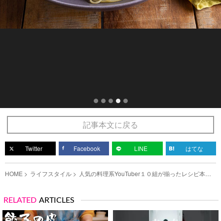
記事本文に戻る
Twitter
Facebook
LINE
はてな
HOME
ライフスタイル
人気の料理系YouTuber１０組が揃ったレシピ本が
登場！ 二次元コードを読み込むと？の写真（4）
RELATED
ARTICLES