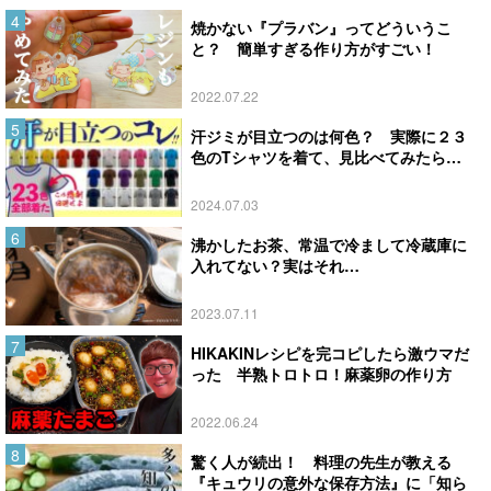
焼かない『プラバン』ってどういうこ
と？ 簡単すぎる作り方がすごい！
2022.07.22
汗ジミが目立つのは何色？ 実際に２３
色のTシャツを着て、見比べてみたら…
2024.07.03
沸かしたお茶、常温で冷まして冷蔵庫に
入れてない？実はそれ…
2023.07.11
HIKAKINレシピを完コピしたら激ウマだ
った 半熟トロトロ！麻薬卵の作り方
2022.06.24
驚く人が続出！ 料理の先生が教える
『キュウリの意外な保存方法』に「知ら