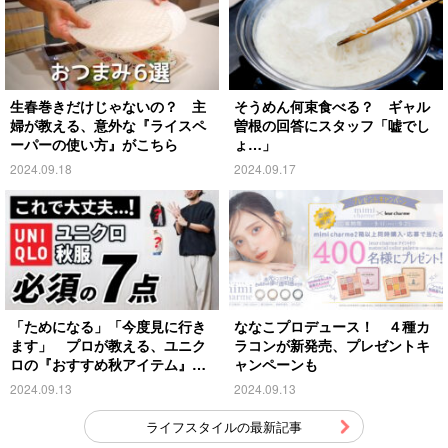
生春巻きだけじゃないの？ 主
そうめん何束食べる？ ギャル
婦が教える、意外な『ライスペ
曽根の回答にスタッフ「嘘でし
ーパーの使い方』がこちら
ょ…」
2024.09.18
2024.09.17
「ためになる」「今度見に行き
ななこプロデュース！ ４種カ
ます」 プロが教える、ユニク
ラコンが新発売、プレゼントキ
ロの『おすすめ秋アイテム』が
ャンペーンも
こちら
2024.09.13
2024.09.13
ライフスタイルの最新記事