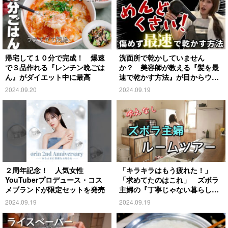
帰宅して１０分で完成！ 爆速
洗面所で乾かしていません
で３品作れる『レンチン晩ごは
か？ 美容師が教える『髪を最
ん』がダイエット中に最高
速で乾かす方法』が目からウロ
コ
2024.09.20
2024.09.19
２周年記念！ 人気女性
「キラキラはもう疲れた！」
YouTuberプロデュース・コス
「求めてたのはこれ」 ズボラ
メブランドが限定セットを発売
主婦の『丁寧じゃない暮らし』
がこちら
2024.09.19
2024.09.19