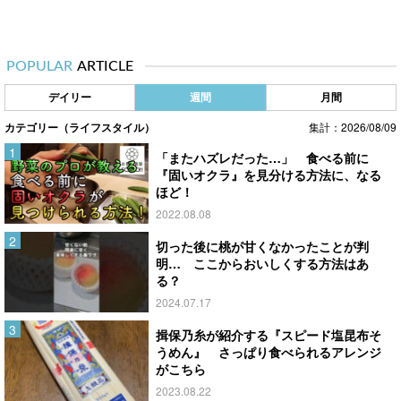
POPULAR
ARTICLE
デイリー
週間
月間
カテゴリー（ライフスタイル）
集計：2026/08/09
「またハズレだった…」 食べる前に
『固いオクラ』を見分ける方法に、なる
ほど！
2022.08.08
切った後に桃が甘くなかったことが判
明… ここからおいしくする方法はあ
る？
2024.07.17
揖保乃糸が紹介する『スピード塩昆布そ
うめん』 さっぱり食べられるアレンジ
がこちら
2023.08.22