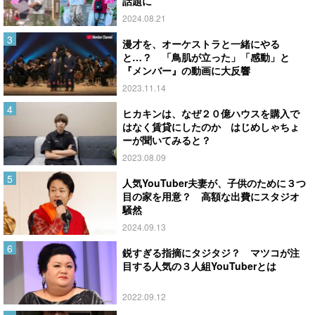
話題に
2024.08.21
漫才を、オーケストラと一緒にやる
と…？ 「鳥肌が立った」「感動」と
『メンバー』の動画に大反響
2023.11.14
ヒカキンは、なぜ２０億ハウスを購入で
はなく賃貸にしたのか はじめしゃちょ
ーが聞いてみると？
2023.08.09
人気YouTuber夫妻が、子供のために３つ
目の家を用意？ 高額な出費にスタジオ
騒然
2024.09.13
鋭すぎる指摘にタジタジ？ マツコが注
目する人気の３人組YouTuberとは
2022.09.12