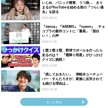
いじめ、パニック障害、うつ病… きり
まるがYouTubeを始める前の『つらい過
去』を語る
2024.09.03
『Janca』『ASEMO』『nyaon』 チョ
コプラの新作コントに「最高」「面白
い！」の声
2022.07.20
１塁２塁３塁、野球でボールを打ったら
走るのは？ 『霜降り明星』がひっかけ
クイズに挑戦！
2023.12.28
「残しておきたい」 津軽弁ユーチュー
バー・すんたろすが、家族に反対されて
も続ける理由は…
2023.10.18
もっと見る