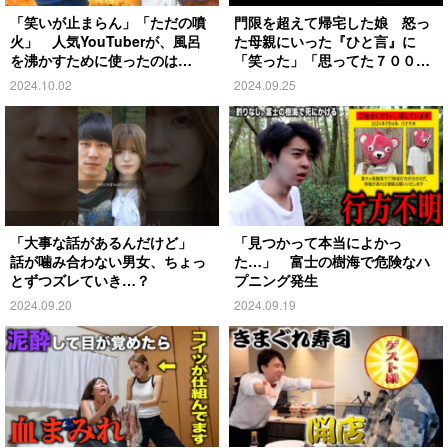
「笑いが止まらん」「ただの噴
門限を超えて帰宅した娘 怒っ
火」 人気YouTuberが、風呂
た母親にいった『ひと言』に
を沸かすために使ったのは…
「笑った」「思ってた７００倍
特殊」
2024.10.02
2024.09.25
「大事な話があるんだけど」
「見つかって本当によかっ
話が噛み合わない男女、ちょっ
た…」 富士の樹海で危険なハ
とずつズレていき…？
プニング発生
2024.09.20
2024.09.19