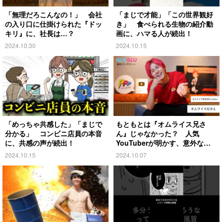
「無理だろこんなの！」 会社
「まじで才能」「この世界観好
の入り口に仕掛けられた『ドッ
き」 食べられる生物の紹介動
キリ』に、社長は…？
画に、ハマる人が続出！
2024.10.30
2024.10.15
「めっちゃ共感した」「まじで
もともとは『オムライス兄さ
分かる」 コンビニ店員の本音
ん』じゃなかった？ 人気
に、共感の声が続出！
YouTuberが明かす、意外な過
去とは
2024.10.15
2024.10.07