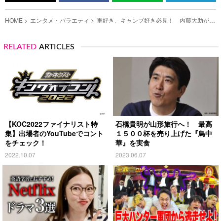
HOME
エンタメ・バラエティ
車好き、キャンプ好き必見！ 内藤大助が６
６０万円で即決した、理想のキャンピングカ
ーを紹介の写真（6）
RELATED
ARTICLES
【KOC2022ファイナリスト特
石橋貴明が山形旅行へ！ 最高
集】出場者のYouTubeでコント
１５００杯を売り上げた『鳥中
をチェック！
華』を実食
2022.10.07
2023.06.07