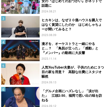
女の『はじめてのおつかい』がネットで
話題に
2024.08.21
ヒカキンは、なぜ２０億ハウスを購入で
はなく賃貸にしたのか はじめしゃちょ
ーが聞いてみると？
2023.08.09
漫才を、オーケストラと一緒にやる
と…？ 「鳥肌が立った」「感動」と
『メンバー』の動画に大反響
2023.11.14
人気YouTuber夫妻が、子供のために３つ
目の家を用意？ 高額な出費にスタジオ
騒然
2024.09.13
「グルメ企画にハズレなし」「涙が出
た」 江頭2:50、福岡で思い出の味を訪
ねる
2024.09.12