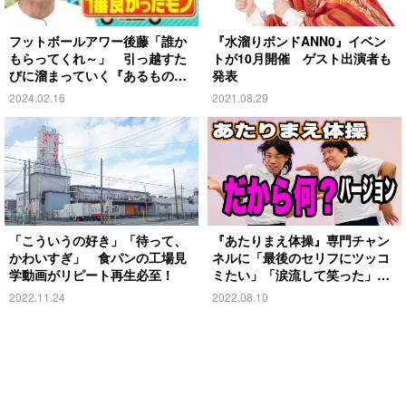
フットボールアワー後藤「誰か
『水溜りボンドANN0』イベン
もらってくれ～」 引っ越すた
トが10月開催 ゲスト出演者も
びに溜まっていく『あるもの』
発表
とは？
2024.02.16
2021.08.29
「こういうの好き」「待って、
『あたりまえ体操』専門チャン
かわいすぎ」 食パンの工場見
ネルに「最後のセリフにツッコ
学動画がリピート再生必至！
ミたい」「涙流して笑った」の
声
2022.11.24
2022.08.10