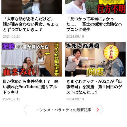
「大事な話があるんだけど」
「見つかって本当によかっ
話が噛み合わない男女、ちょっ
た…」 富士の樹海で危険なハ
とずつズレていき…？
プニング発生
2024.09.20
2024.09.19
目が覚めたら事件発生！？ 酔
きまぐれクック・かねこが『出
い潰れたYouTuberに超リアル
張寿司』を実施 第１回目のゲ
ドッキリ
ストはなんと…？
2024.09.19
2024.09.19
エンタメ・バラエティの最新記事