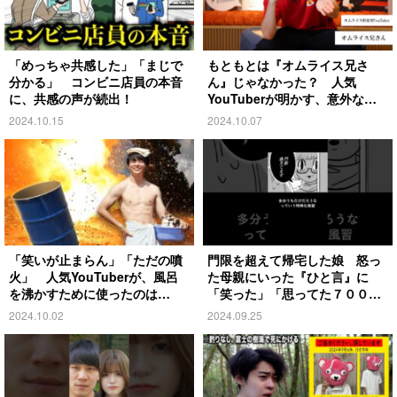
「めっちゃ共感した」「まじで
もともとは『オムライス兄さ
分かる」 コンビニ店員の本音
ん』じゃなかった？ 人気
に、共感の声が続出！
YouTuberが明かす、意外な過
去とは
2024.10.15
2024.10.07
「笑いが止まらん」「ただの噴
門限を超えて帰宅した娘 怒っ
火」 人気YouTuberが、風呂
た母親にいった『ひと言』に
を沸かすために使ったのは…
「笑った」「思ってた７００倍
特殊」
2024.10.02
2024.09.25