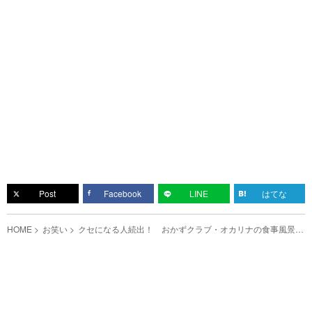
Post
Facebook
LINE
はてな
HOME
お笑い
クセになる人続出！ おかずクラブ・オカリナの食事風景に
ハマる？！