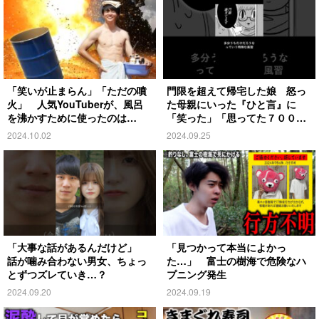
「笑いが止まらん」「ただの噴
門限を超えて帰宅した娘 怒っ
火」 人気YouTuberが、風呂
た母親にいった『ひと言』に
を沸かすために使ったのは…
「笑った」「思ってた７００倍
特殊」
2024.10.02
2024.09.25
「大事な話があるんだけど」
「見つかって本当によかっ
話が噛み合わない男女、ちょっ
た…」 富士の樹海で危険なハ
とずつズレていき…？
プニング発生
2024.09.20
2024.09.19