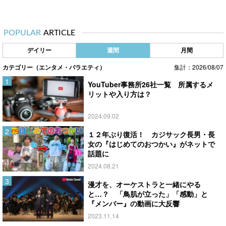
POPULAR
ARTICLE
デイリー
週間
月間
カテゴリー（エンタメ・バラエティ）
集計：2026/08/07
YouTuber事務所26社一覧 所属するメ
リットや入り方は？
2024.09.02
１２年ぶり復活！ カジサック長男・長
女の『はじめてのおつかい』がネットで
話題に
2024.08.21
漫才を、オーケストラと一緒にやる
と…？ 「鳥肌が立った」「感動」と
『メンバー』の動画に大反響
2023.11.14