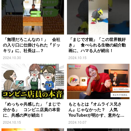
「無理だろこんなの！」 会社
「まじで才能」「この世界観好
の入り口に仕掛けられた『ドッ
き」 食べられる生物の紹介動
キリ』に、社長は…？
画に、ハマる人が続出！
2024.10.30
2024.10.15
「めっちゃ共感した」「まじで
もともとは『オムライス兄さ
分かる」 コンビニ店員の本音
ん』じゃなかった？ 人気
に、共感の声が続出！
YouTuberが明かす、意外な過
去とは
2024.10.15
2024.10.07