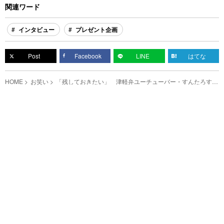
関連ワード
インタビュー
プレゼント企画
Post
Facebook
LINE
はてな
HOME
お笑い
「残しておきたい」 津軽弁ユーチューバー・すんたろす
が、家族に反対されても続ける理由は…