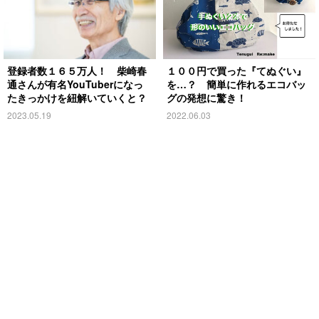
登録者数１６５万人！ 柴崎春
１００円で買った『てぬぐい』
通さんが有名YouTuberになっ
を…？ 簡単に作れるエコバッ
たきっかけを紐解いていくと？
グの発想に驚き！
2023.05.19
2022.06.03