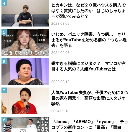
ヒカキンは、なぜ２０億ハウスを購入で
はなく賃貸にしたのか はじめしゃちょ
ーが聞いてみると？
2023.08.09
いじめ、パニック障害、うつ病… きり
まるがYouTubeを始める前の『つらい過
去』を語る
2024.09.03
鋭すぎる指摘にタジタジ？ マツコが注
目する人気の３人組YouTuberとは
2022.09.12
人気YouTuber夫妻が、子供のために３つ
目の家を用意？ 高額な出費にスタジオ
騒然
2024.09.13
『Janca』『ASEMO』『nyaon』 チョ
コプラの新作コントに「最高」「面白