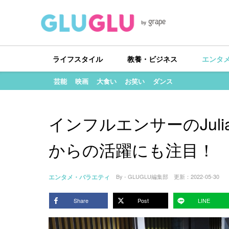
ライフスタイル
教養・ビジネス
エンタ
芸能
映画
大食い
お笑い
ダンス
インフルエンサーのJul
からの活躍にも注目！
エンタメ・バラエティ
By - GLUGLU編集部
更新：
2022-05-30
Share
Post
LINE