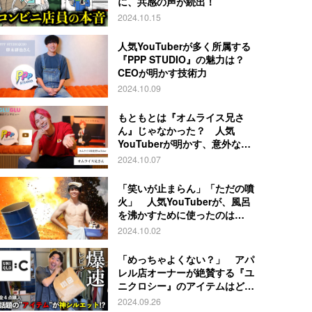
に、共感の声が続出！
2024.10.15
人気YouTuberが多く所属する
『PPP STUDIO』の魅力は？
CEOが明かす技術力
2024.10.09
もともとは『オムライス兄さ
ん』じゃなかった？ 人気
YouTuberが明かす、意外な過
去とは
2024.10.07
「笑いが止まらん」「ただの噴
火」 人気YouTuberが、風呂
を沸かすために使ったのは…
2024.10.02
「めっちゃよくない？」 アパ
レル店オーナーが絶賛する『ユ
ニクロシー』のアイテムはど
れ？
2024.09.26