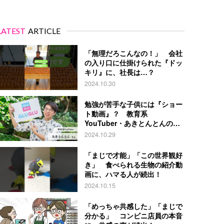
LATEST
ARTICLE
「無理だろこんなの！」 会社
の入り口に仕掛けられた『ドッ
キリ』に、社長は…？
2024.10.30
勉強が苦手な子供には『ショー
ト動画』？ 教育系
YouTuber・あきとんとんの戦
略とは
2024.10.29
「まじで才能」「この世界観好
き」 食べられる生物の紹介動
画に、ハマる人が続出！
2024.10.15
「めっちゃ共感した」「まじで
分かる」 コンビニ店員の本音