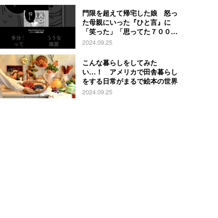
門限を超えて帰宅した娘 怒っ
た母親にいった『ひと言』に
「笑った」「思ってた７００倍
特殊」
2024.09.25
こんな暮らしをしてみた
い…！ アメリカで田舎暮らし
をする日常がまるで絵本の世界
2024.09.25