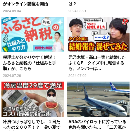
がオンライン講座を開始
は？
2024.09.04
2024.08.21
税理士が分かりやすく解説！
元乃木坂・高山一実と結婚した
ふるさと納税の『仕組みと手
ふくらP クイズ中に報告する
順』が、こちら
も、メンバーは…
2024.07.26
2024.07.09
冷房つけっぱなしでも、１日た
ANAのパイロットに持っている
ったの２００円！？ 暑い夏で
免許を聞いたら… 「二刀流か