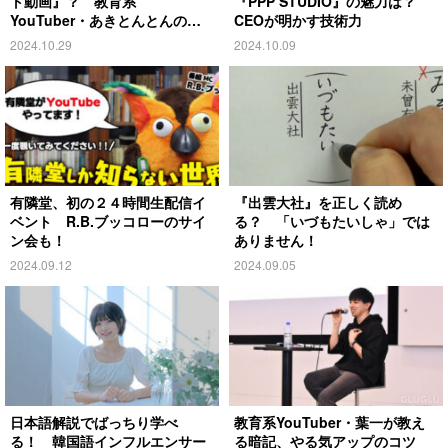
ト動画』？ 教育系
『PPP STUDIO』の魅力は？
YouTuber・あきとんとんの戦
CEOが明かす技術力
略とは
2024.10.29
2024.10.09
有隣堂、初の２４時間生配信イ
『出雲大社』を正しく読め
ベント R.B.ブッコローのサイ
る？ 「いづもたいしゃ」では
ン会も！
ありません！
2024.09.12
2024.09.05
日本語解説でばっちり学べ
教育系YouTuber・葉一が教え
る！ 韓国語インフルエンサー
る暗記、やる気アップのコツ