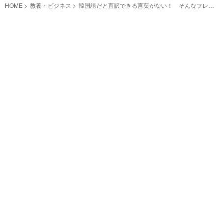
HOME
教養・ビジネス
韓国語だと直訳できる言葉がない！ そんなフレー
ズはどんな風に伝える？