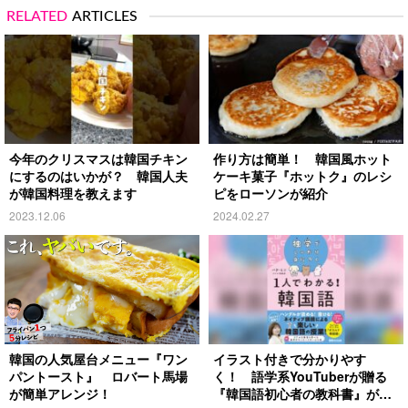
RELATED
ARTICLES
今年のクリスマスは韓国チキン
作り方は簡単！ 韓国風ホット
にするのはいかが？ 韓国人夫
ケーキ菓子『ホットク』のレシ
が韓国料理を教えます
ピをローソンが紹介
2023.12.06
2024.02.27
韓国の人気屋台メニュー『ワン
イラスト付きで分かりやす
パントースト』 ロバート馬場
く！ 語学系YouTuberが贈る
が簡単アレンジ！
『韓国語初心者の教科書』が発