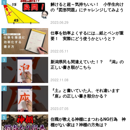
解けると超～気持ちいい！ 小学生向け
の『図形問題』にチャレンジしてみよう
2023.06.29
仕事を効率よくするには…紙とペンが重
要！ 実際にどう使うかというと？
2022.05.11
新潟県民も間違えていた！？ 『潟』の
正しい書き順がこちら
2022.11.08
『土』と書いていた人、それ違います
『座』の正しい書き順分かる？
2023.07.05
住職が教える神棚にまつわるNG行為 神
棚がない家は？神棚の方角は？