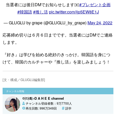
当選者には後日DMでお知らせします✉️
#プレゼント企画
#韓国語
#推し活
pic.twitter.com/ijp5EW8E1J
— GLUGLU by grape (@GLUGLU_by_grape)
May 24, 2022
応募締め切りは６月６日までです。当選者にはDMでご連絡
します。
『好き』は学びを始める絶好のきっかけ。韓国語を身につ
けて、韓国のカルチャーや『推し活』を楽しみましょう！
[文・構成／GLUGLU編集部]
チャンネル情報
이다희:-D A H E E channel
チャンネル登録者数：9万7700人
再生回数: 996万349回
語学