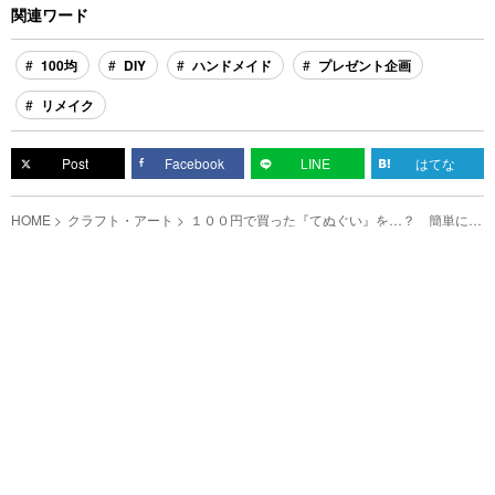
関連ワード
100均
DIY
ハンドメイド
プレゼント企画
リメイク
Post
Facebook
LINE
はてな
HOME
クラフト・アート
１００円で買った『てぬぐい』を…？ 簡単に作
れるエコバッグの発想に驚き！