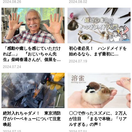
2024.08.26
2024.08.02
「感動や癒しを感じていただけ
初心者必見！ ハンドメイドを
れば…」 『おじいちゃん先
始めるなら、まず最初に…
生』柴崎春通さんが、個展を開
2024.07.19
催！
2024.07.24
絶対入れちゃダメ！ 東京消防
〇〇で作ったスズメに、２万人
庁がバーベキューについて注意
が注目 「まるで本物」「リア
喚起
ルすぎる」の声！
2024.07.15
2024.07.01