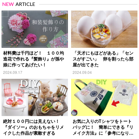
NEW
ARTICLE
材料費は千円ほど！ １００均
「天才にもほどがある」「セン
造花で作れる『髪飾り』が孫や
スがすごい」 卵を割ったら部
娘に作ってあげたい！
屋が出てきた
2024.09.17
2024.09.04
絶対１００円には見えない！
お気に入りのTシャツをトート
『ダイソー』のおもちゃをリメ
バッグに！ 簡単にできる『リ
イクした作品が素敵すぎる
メイク方法』に「参考になりま
す」