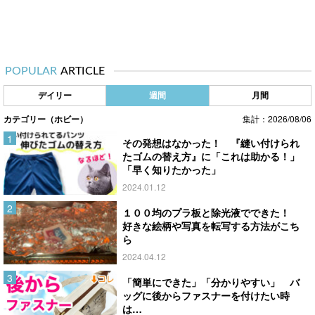
POPULAR
ARTICLE
デイリー
週間
月間
カテゴリー（ホビー）
集計：2026/08/06
その発想はなかった！ 『縫い付けられ
たゴムの替え方』に「これは助かる！」
「早く知りたかった」
2024.01.12
１００均のプラ板と除光液でできた！
好きな絵柄や写真を転写する方法がこち
ら
2024.04.12
「簡単にできた」「分かりやすい」 バ
ッグに後からファスナーを付けたい時
は…