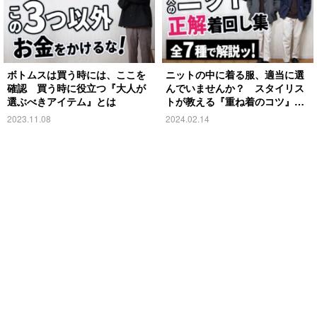
ボトムスは買う時には、ここを
ニットの中に着る服、適当に選
確認 買う時に役立つ『大人が
んでいませんか？ スタイリス
選ぶべきアイテム』とは
トが教える『重ね着のコツ』を
紹介
2023.11.08
2024.02.14