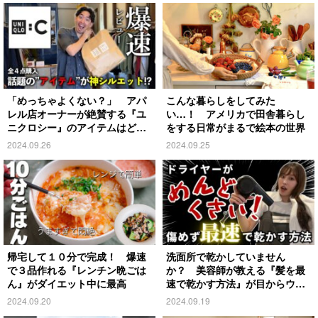
「めっちゃよくない？」 アパ
こんな暮らしをしてみた
レル店オーナーが絶賛する『ユ
い…！ アメリカで田舎暮らし
ニクロシー』のアイテムはど
をする日常がまるで絵本の世界
れ？
2024.09.26
2024.09.25
帰宅して１０分で完成！ 爆速
洗面所で乾かしていません
で３品作れる『レンチン晩ごは
か？ 美容師が教える『髪を最
ん』がダイエット中に最高
速で乾かす方法』が目からウロ
コ
2024.09.20
2024.09.19