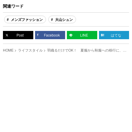
関連ワード
メンズファッション
大山シュン
Post
Facebook
LINE
はてな
HOME
ライフスタイル
羽織るだけでOK！ 夏服から秋服への移行に、便
利なアイテムを押さえよう！