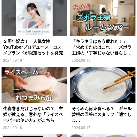
２周年記念！ 人気女性
「キラキラはもう疲れた！」
YouTuberプロデュース・コス
「求めてたのはこれ」 ズボラ
メブランドが限定セットを発売
主婦の『丁寧じゃない暮らし』
がこちら
2024.09.19
2024.09.19
生春巻きだけじゃないの？ 主
そうめん何束食べる？ ギャル
婦が教える、意外な『ライスペ
曽根の回答にスタッフ「嘘でし
ーパーの使い方』がこちら
ょ…」
2024.09.18
2024.09.17