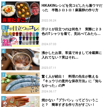
HIKAKINレシピを完コピしたら激ウマだ
った 半熟トロトロ！麻薬卵の作り方
2022.06.24
汗ジミが目立つのは何色？ 実際に２３
色のTシャツを着て、見比べてみたら…
2024.07.03
沸かしたお茶、常温で冷まして冷蔵庫に
入れてない？実はそれ…
2023.07.11
驚く人が続出！ 料理の先生が教える
『キュウリの意外な保存方法』に「知ら
なかった」の声
2024.06.17
焼かない『プラバン』ってどういうこ
と？ 簡単すぎる作り方がすごい！