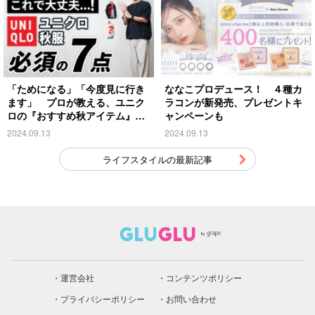
「ためになる」「今度見に行き
ななこプロデュース！ ４種カ
ます」 プロが教える、ユニク
ラコンが新発売、プレゼントキ
ロの『おすすめ秋アイテム』が
ャンペーンも
こちら
2024.09.13
2024.09.13
ライフスタイルの最新記事
運営会社
コンテンツポリシー
プライバシーポリシー
お問い合わせ