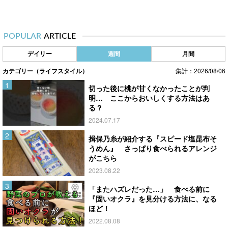
POPULAR
ARTICLE
デイリー
週間
月間
カテゴリー（ライフスタイル）
集計：2026/08/06
切った後に桃が甘くなかったことが判
明… ここからおいしくする方法はあ
る？
2024.07.17
揖保乃糸が紹介する『スピード塩昆布そ
うめん』 さっぱり食べられるアレンジ
がこちら
2023.08.22
「またハズレだった…」 食べる前に
『固いオクラ』を見分ける方法に、なる
ほど！
2022.08.08