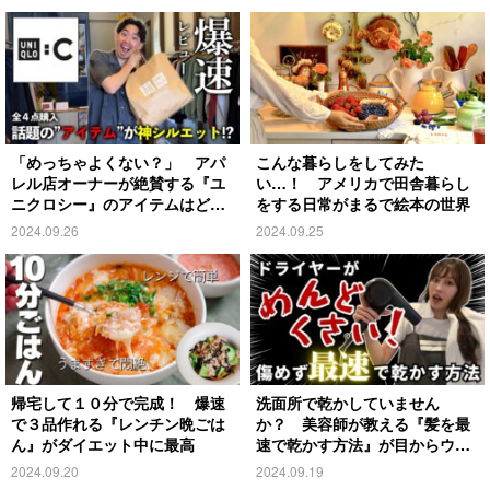
「めっちゃよくない？」 アパ
こんな暮らしをしてみた
レル店オーナーが絶賛する『ユ
い…！ アメリカで田舎暮らし
ニクロシー』のアイテムはど
をする日常がまるで絵本の世界
れ？
2024.09.26
2024.09.25
帰宅して１０分で完成！ 爆速
洗面所で乾かしていません
で３品作れる『レンチン晩ごは
か？ 美容師が教える『髪を最
ん』がダイエット中に最高
速で乾かす方法』が目からウロ
コ
2024.09.20
2024.09.19