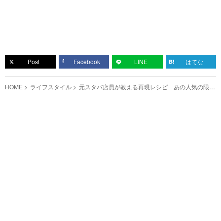
Post
Facebook
LINE
はてな
HOME
ライフスタイル
元スタバ店員が教える再現レシピ あの人気の限定
ドリンクも！