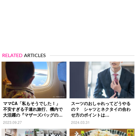
RELATED
ARTICLES
ママCA「私もそうでした！」
スーツのおしゃれってどうやる
不安すぎる子連れ旅行、機内で
の？ シャツとネクタイの合わ
大活躍の『マザーズバッグの中
せ方のポイントは…
身』とは？
2023.09.27
2024.03.31