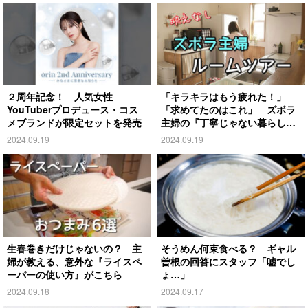
２周年記念！ 人気女性
「キラキラはもう疲れた！」
YouTuberプロデュース・コス
「求めてたのはこれ」 ズボラ
メブランドが限定セットを発売
主婦の『丁寧じゃない暮らし』
がこちら
2024.09.19
2024.09.19
生春巻きだけじゃないの？ 主
そうめん何束食べる？ ギャル
婦が教える、意外な『ライスペ
曽根の回答にスタッフ「嘘でし
ーパーの使い方』がこちら
ょ…」
2024.09.18
2024.09.17