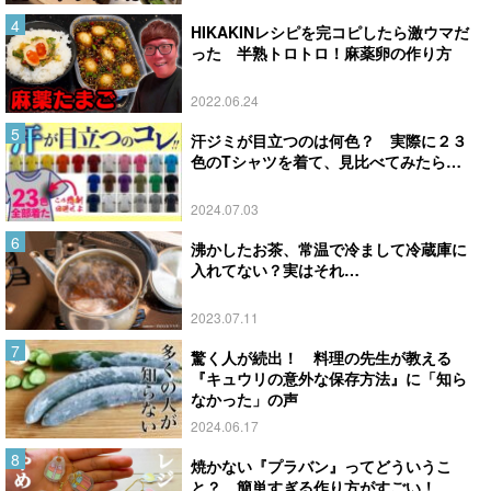
HIKAKINレシピを完コピしたら激ウマだ
った 半熟トロトロ！麻薬卵の作り方
2022.06.24
汗ジミが目立つのは何色？ 実際に２３
色のTシャツを着て、見比べてみたら…
2024.07.03
沸かしたお茶、常温で冷まして冷蔵庫に
入れてない？実はそれ…
2023.07.11
驚く人が続出！ 料理の先生が教える
『キュウリの意外な保存方法』に「知ら
なかった」の声
2024.06.17
焼かない『プラバン』ってどういうこ
と？ 簡単すぎる作り方がすごい！