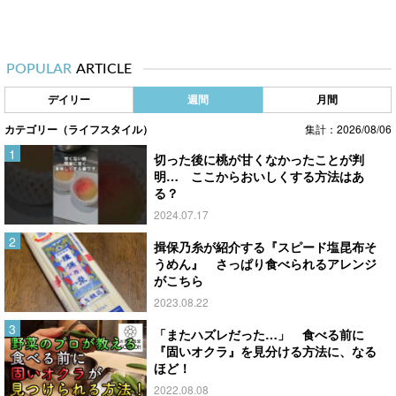
POPULAR
ARTICLE
デイリー
週間
月間
カテゴリー（ライフスタイル）
集計：2026/08/06
切った後に桃が甘くなかったことが判
明… ここからおいしくする方法はあ
る？
2024.07.17
揖保乃糸が紹介する『スピード塩昆布そ
うめん』 さっぱり食べられるアレンジ
がこちら
2023.08.22
「またハズレだった…」 食べる前に
『固いオクラ』を見分ける方法に、なる
ほど！
2022.08.08