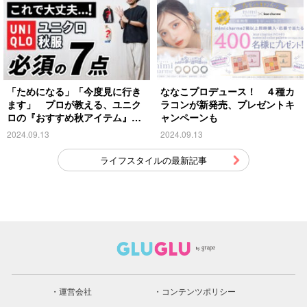
「ためになる」「今度見に行き
ななこプロデュース！ ４種カ
ます」 プロが教える、ユニク
ラコンが新発売、プレゼントキ
ロの『おすすめ秋アイテム』が
ャンペーンも
こちら
2024.09.13
2024.09.13
ライフスタイルの最新記事
運営会社
コンテンツポリシー