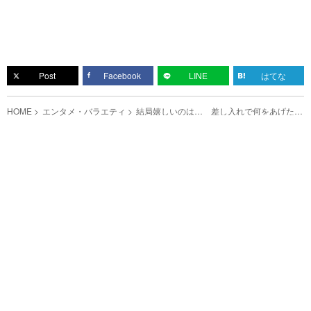
Post
Facebook
LINE
はてな
HOME
エンタメ・バラエティ
結局嬉しいのは… 差し入れで何をあげたら
いいか分からない人は要チェック！