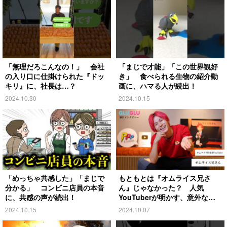
「無理だろこんなの！」 会社
「まじで才能」「この世界観好
の入り口に仕掛けられた『ドッ
き」 食べられる生物の紹介動
キリ』に、社長は…？
画に、ハマる人が続出！
2024.10.30
2024.10.15
「めっちゃ共感した」「まじで
もともとは『オムライス兄さ
分かる」 コンビニ店員の本音
ん』じゃなかった？ 人気
に、共感の声が続出！
YouTuberが明かす、意外な過
去とは
2024.10.15
2024.10.07