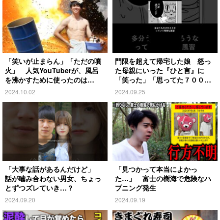
「笑いが止まらん」「ただの噴
門限を超えて帰宅した娘 怒っ
火」 人気YouTuberが、風呂
た母親にいった『ひと言』に
を沸かすために使ったのは…
「笑った」「思ってた７００倍
特殊」
2024.10.02
2024.09.25
「大事な話があるんだけど」
「見つかって本当によかっ
話が噛み合わない男女、ちょっ
た…」 富士の樹海で危険なハ
とずつズレていき…？
プニング発生
2024.09.20
2024.09.19