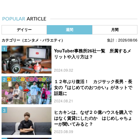
POPULAR
ARTICLE
デイリー
週間
月間
カテゴリー（エンタメ・バラエティ）
集計：2026/08/06
YouTuber事務所26社一覧 所属するメ
リットや入り方は？
2024.09.02
１２年ぶり復活！ カジサック長男・長
女の『はじめてのおつかい』がネットで
話題に
2024.08.21
ヒカキンは、なぜ２０億ハウスを購入で
はなく賃貸にしたのか はじめしゃちょ
ーが聞いてみると？
2023.08.09