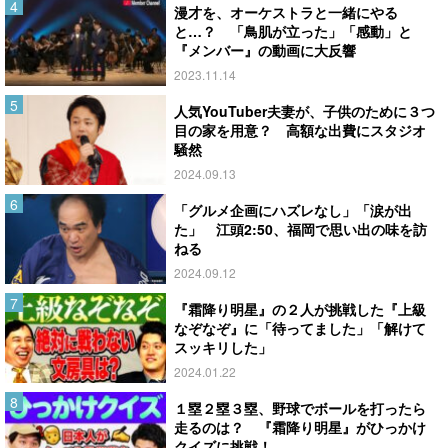
漫才を、オーケストラと一緒にやる
と…？ 「鳥肌が立った」「感動」と
『メンバー』の動画に大反響
2023.11.14
人気YouTuber夫妻が、子供のために３つ
目の家を用意？ 高額な出費にスタジオ
騒然
2024.09.13
「グルメ企画にハズレなし」「涙が出
た」 江頭2:50、福岡で思い出の味を訪
ねる
2024.09.12
『霜降り明星』の２人が挑戦した『上級
なぞなぞ』に「待ってました」「解けて
スッキリした」
2024.01.22
１塁２塁３塁、野球でボールを打ったら
走るのは？ 『霜降り明星』がひっかけ
クイズに挑戦！