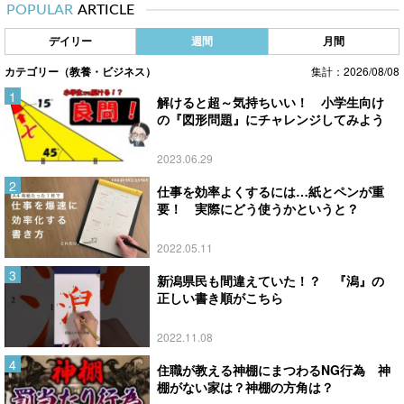
POPULAR
ARTICLE
デイリー
週間
月間
カテゴリー（教養・ビジネス）
集計：2026/08/08
解けると超～気持ちいい！ 小学生向け
の『図形問題』にチャレンジしてみよう
2023.06.29
仕事を効率よくするには…紙とペンが重
要！ 実際にどう使うかというと？
2022.05.11
新潟県民も間違えていた！？ 『潟』の
正しい書き順がこちら
2022.11.08
住職が教える神棚にまつわるNG行為 神
棚がない家は？神棚の方角は？