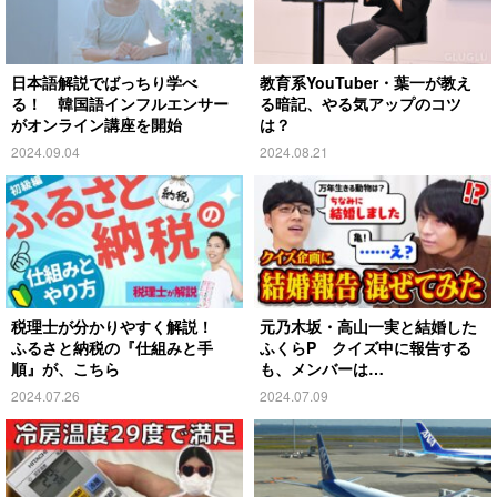
日本語解説でばっちり学べ
教育系YouTuber・葉一が教え
る！ 韓国語インフルエンサー
る暗記、やる気アップのコツ
がオンライン講座を開始
は？
2024.09.04
2024.08.21
税理士が分かりやすく解説！
元乃木坂・高山一実と結婚した
ふるさと納税の『仕組みと手
ふくらP クイズ中に報告する
順』が、こちら
も、メンバーは…
2024.07.26
2024.07.09